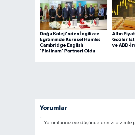
Doğa Koleji'nden İngilizce
Altın Fiya
Eğitiminde Küresel Hamle:
Gözler İs
Cambridge English
ve ABD-İr
'Platinum' Partneri Oldu
Yorumlar