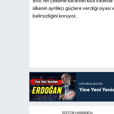
BAE’nin çekilme kararının kısa vadede 
ülkenin ayrılıkçı güçlere verdiği siya
belirsizliğini koruyor.
EDITÖRÜN SEÇTIĞI
Yine Yeni Yen
EDITÖR HAKKINDA