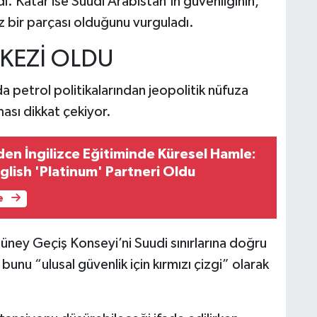
ı. Katar ise Suudi Arabistan’ın güvenliğinin,
az bir parçası olduğunu vurguladı.
KEZİ OLDU
a petrol politikalarından jeopolitik nüfuza
ması dikkat çekiyor.
den İngilizce Eğitiminde Küresel Hamle:
lish 'Platinum' Partneri Oldu
e
ney Geçiş Konseyi’ni Suudi sınırlarına doğru
unu “ulusal güvenlik için kırmızı çizgi” olarak