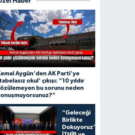
Özel Haber
Kemal Aygün'den AK Parti'ye
tabelasız okul' çıkışı: "10 yıldır
çözülemeyen bu sorunu neden
konuşmuyorsunuz?"
"Geleceği
Birlikte
Dokuyoruz":
İTHİB ve