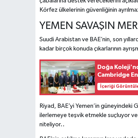
çabalarına destek vereceklerini açıklad
Körfez ülkelerinin güvenliğinin ayrılm
YEMEN SAVAŞIN MER
Suudi Arabistan ve BAE’nin, son yıllard
kadar birçok konuda çıkarlarının ayrış
Doğa Koleji'n
Cambridge Eng
İçeriği Görüntül
Riyad, BAE’yi Yemen’in güneyindeki Gü
ilerlemeye teşvik etmekle suçluyor ve b
niteliyor..