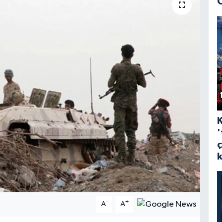
'
-
+
A
A