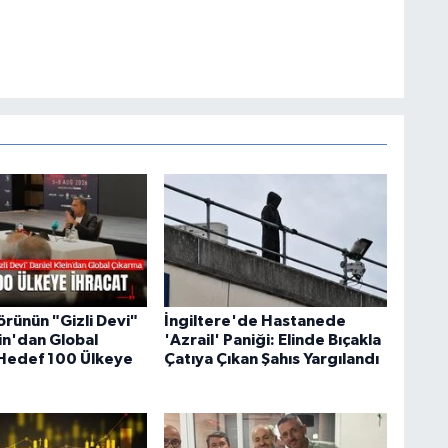
örünün "Gizli Devi"
İngiltere'de Hastanede
in'dan Global
'Azrail' Paniği: Elinde Bıçakla
Hedef 100 Ülkeye
Çatıya Çıkan Şahıs Yargılandı