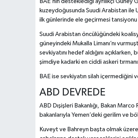
BAE'nin desteklediği ayrılıkçı Güney 
kuzeydoğusunda Suudi Arabistan ile Umm
ilk günlerinde ele geçirmesi tansiyonu
Suudi Arabistan öncülüğündeki koalisy
güneyindeki Mukalla Limanı’nı vurmuştu.
sevkiyatını hedef aldığını açıklarken, bu
şimdiye kadarki en ciddi askeri tırmanı
BAE ise sevkiyatın silah içermediğini 
ABD DEVREDE
ABD Dışişleri Bakanlığı, Bakan Marco 
bakanlarıyla Yemen’deki gerilim ve böl
Kuveyt ve Bahreyn başta olmak üzere b