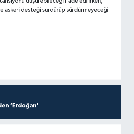
tansiyonu düşürebileceği ifade edilirken,
si ve askeri desteği sürdürüp sürdürmeyeceği
iden ‘Erdoğan'