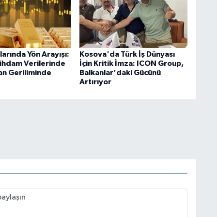
tlarında Yön Arayışı:
Kosova'da Türk İş Dünyası
tihdam Verilerinde
İçin Kritik İmza: ICON Group,
an Geriliminde
Balkanlar'daki Gücünü
Artırıyor