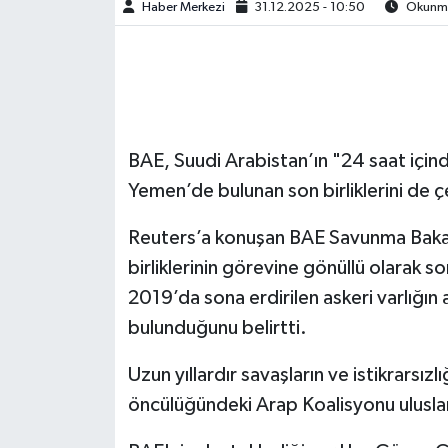
Haber Merkezi
31.12.2025 - 10:50
Okunma 
BAE, Suudi Arabistan’ın "24 saat için
Yemen’de bulunan son birliklerini de çe
Reuters’a konuşan BAE Savunma Bakanl
birliklerinin görevine gönüllü olarak son
2019’da sona erdirilen askeri varlığın a
bulunduğunu belirtti.
Uzun yıllardır savaşların ve istikrarsı
öncülüğündeki Arap Koalisyonu uluslar