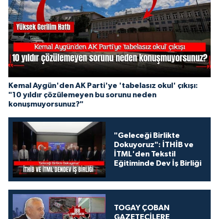
Kemal Aygün'den AK Parti'ye 'tabelasız okul' çıkışı:
"10 yıldır çözülemeyen bu sorunu neden
konuşmuyorsunuz?"
"Geleceği Birlikte
Dokuyoruz": İTHİB ve
İTML'den Tekstil
Eğitiminde Dev İş Birliği
TOGAY ÇOBAN
GAZETECİLERE