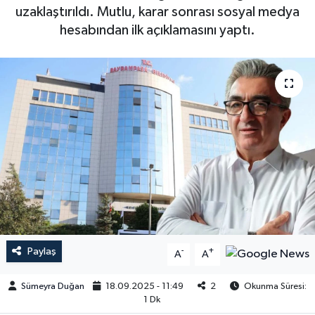
uzaklaştırıldı. Mutlu, karar sonrası sosyal medya
hesabından ilk açıklamasını yaptı.
Paylaş
-
+
A
A
Sümeyra Duğan
18.09.2025 - 11:49
2
Okunma Süresi:
1 Dk