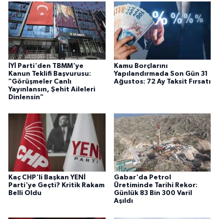
İYİ Parti'den TBMM'ye
Kamu Borçlarını
Kanun Teklifi Başvurusu:
Yapılandırmada Son Gün 31
"Görüşmeler Canlı
Ağustos: 72 Ay Taksit Fırsatı
Yayınlansın, Şehit Aileleri
Dinlensin"
Kaç CHP'li Başkan YENİ
Gabar'da Petrol
Parti'ye Geçti? Kritik Rakam
Üretiminde Tarihi Rekor:
Belli Oldu
Günlük 83 Bin 300 Varil
Aşıldı