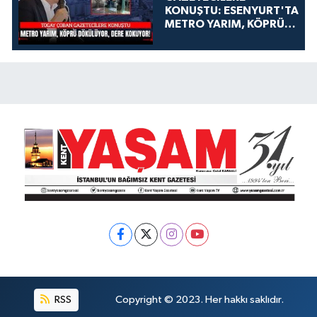
KONUŞTU: ESENYURT'TA
METRO YARIM, KÖPRÜ
DÖKÜLÜYOR, DERE
KOKUYOR!
RSS
Copyright © 2023. Her hakkı saklıdır.