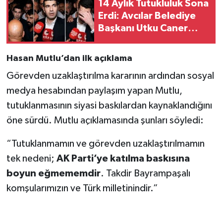
14 Aylık Tutukluluk Sona
Erdi: Avcılar Belediye
Başkanı Utku Caner
Çaykara Cezaevinden
Çıktı
Hasan Mutlu’dan ilk açıklama
Görevden uzaklaştırılma kararının ardından sosyal
medya hesabından paylaşım yapan Mutlu,
tutuklanmasının siyasi baskılardan kaynaklandığını
öne sürdü. Mutlu açıklamasında şunları söyledi:
“Tutuklanmamın ve görevden uzaklaştırılmamın
tek nedeni;
AK Parti’ye katılma baskısına
boyun eğmememdir
. Takdir Bayrampaşalı
komşularımızın ve Türk milletinindir.”