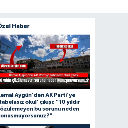
Özel Haber
Kemal Aygün'den AK Parti'ye
tabelasız okul' çıkışı: "10 yıldır
çözülemeyen bu sorunu neden
konuşmuyorsunuz?"