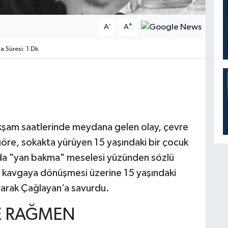
-
+
A
A
Süresi: 1 Dk
kşam saatlerinde meydana gelen olay, çevre
göre, sokakta yürüyen 15 yaşındaki bir çocuk
ında "yan bakma" meselesi yüzünden sözlü
de kavgaya dönüşmesi üzerine 15 yaşındaki
ararak Çağlayan’a savurdu.
E RAĞMEN