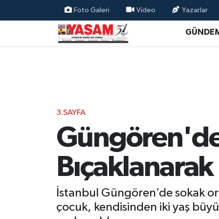
Foto Galeri
Video
Yazarlar
GÜNDE
3.SAYFA
Güngören'de 
Bıçaklanarak 
İstanbul Güngören’de sokak orta
çocuk, kendisinden iki yaş büy