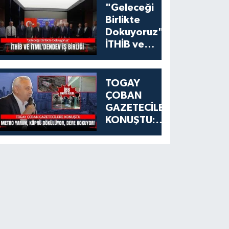
"Geleceği
Birlikte
Dokuyoruz":
İTHİB ve
İTML'den
Tekstil
Eğitiminde
TOGAY
Dev İş Birliği
ÇOBAN
GAZETECİLERE
KONUŞTU:
ESENYURT'TA
METRO
YARIM, KÖPRÜ
DÖKÜLÜYOR,
DERE
KOKUYOR!