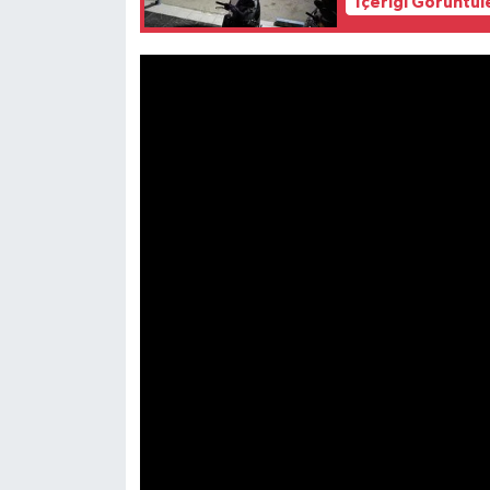
İçeriği Görüntül