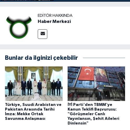
EDITÖR HAKKINDA
Haber Merkezi
Bunlar da ilginizi çekebilir
Türkiye, Suudi Arabistan ve
İYİ Parti'den TBMM'ye
Pakistan Arasında Tarihi
Kanun Teklifi Başvurusu:
İmza: Mekke Ortak
"Görüşmeler Canlı
Savunma Anlaşması
Yayınlansın, Şehit Aileleri
Dinlensin"