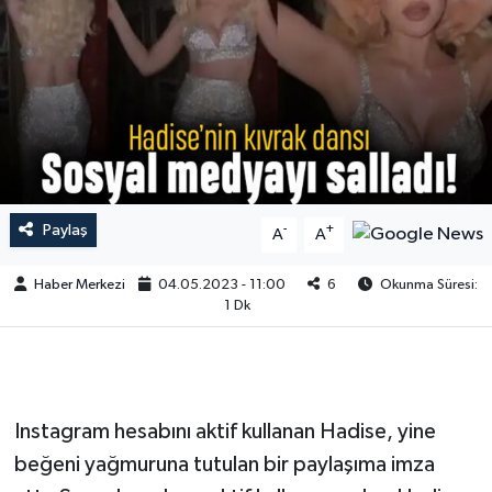
Paylaş
-
+
A
A
Haber Merkezi
04.05.2023 - 11:00
6
Okunma Süresi:
1 Dk
Instagram hesabını aktif kullanan Hadise, yine
beğeni yağmuruna tutulan bir paylaşıma imza