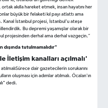
, ortak akılla hareket etmek, insan hayatını her
ar büyük bir felaketi kıl payı atlattı ama
da. Kanal İstanbul projesi, İstanbul'u ateşe
llendirdik. Bu depremi yaşamışlar olarak bir
bul projesinden derhal ama derhal vazgeçin.”
n dışında tutulmamalıdır"
e İletişim kanalları açılmalı'
 atılmalıSürece dair gazetecilerin sorukarını
ların oluşması için adımlar atılmalı. Öcalan'ın
alı" dedi.