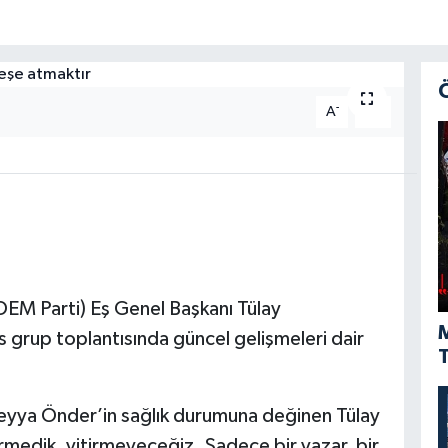
-
+
A
A
 (DEM Parti) Eş Genel Başkanı Tülay
M
is grup toplantısında güncel gelişmeleri dair
T
üreyya Önder’in sağlık durumuna değinen Tülay
medik, yitirmeyeceğiz. Sadece bir yazar, bir