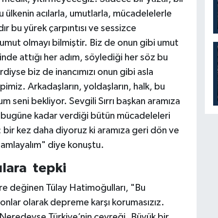
 ülkenin acılarla, umutlarla, mücadelelerle
dır bu yürek çarpıntısı ve sessizce
umut olmayı bilmiştir. Biz de onun gibi umut
de attığı her adım, söylediği her söz bu
rdiyse biz de inancımızı onun gibi asla
miz. Arkadaşların, yoldaşların, halk, bu
m seni bekliyor. Sevgili Sırrı başkan aramıza
ak bugüne kadar verdiği bütün mücadeleleri
 bir kez daha diyoruz ki aramıza geri dön ve
amamlayalım" diye konuştu.
ılara tepki
e değinen Tülay Hatimoğulları, "Bu
onlar olarak depreme karşı korumasızız.
. Neredeyse Türkiye’nin çeyreği. Büyük bir