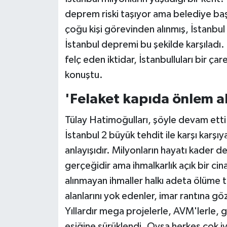
deprem riski taşıyor ama belediye başk
çoğu kişi görevinden alınmış, İstanbul
İstanbul depremi bu şekilde karşıladı.
felç eden iktidar, İstanbulluları bir ç
konuştu.
'Felaket kapıda önlem a
Tülay Hatimoğulları, şöyle devam etti
İstanbul 2 büyük tehdit ile karşı karşıy
anlayışıdır. Milyonların hayatı kader
gerçeğidir ama ihmalkarlık açık bir cina
alınmayan ihmaller halkı adeta ölüme
alanlarını yok edenler, imar rantına gö
Yıllardır mega projelerle, AVM'lerle, 
eşiğine sürüklendi. Oysa herkes çok iyi