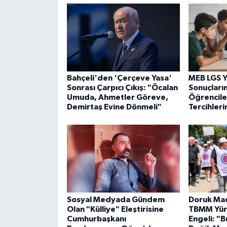
Bahçeli'den 'Çerçeve Yasa'
MEB LGS Y
Sonrası Çarpıcı Çıkış: "Öcalan
Sonuçların
Umuda, Ahmetler Göreve,
Öğrencile
Demirtaş Evine Dönmeli"
Tercihleri
Sosyal Medyada Gündem
Doruk Mad
Olan "Külliye" Eleştirisine
TBMM Yür
Cumhurbaşkanı
Engeli: "B