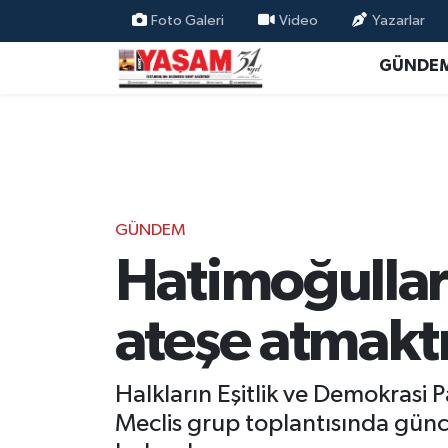
Foto Galeri
Video
Yazarlar
GÜNDE
GÜNDEM
Hatimoğulları
ateşe atmaktı
Halkların Eşitlik ve Demokrasi P
Meclis grup toplantısında günce