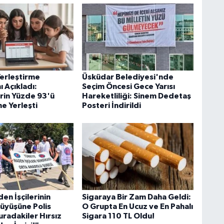
erleştirme
Üsküdar Belediyesi'nde
ı Açıkladı:
Seçim Öncesi Gece Yarısı
rin Yüzde 93'ü
Hareketliliği: Sinem Dedetaş
ne Yerleşti
Posteri İndirildi
en İşçilerinin
Sigaraya Bir Zam Daha Geldi:
üyüşüne Polis
O Grupta En Ucuz ve En Pahalı
uradakiler Hırsız
Sigara 110 TL Oldu!