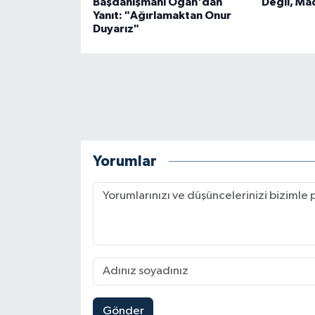
Başdanışmanı Oğan'dan
Değil, Mad
Yanıt: "Ağırlamaktan Onur
Duyarız"
Yorumlar
Gönder