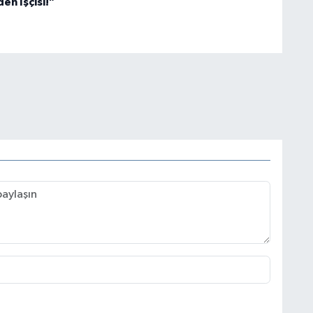
en İşçisi!"