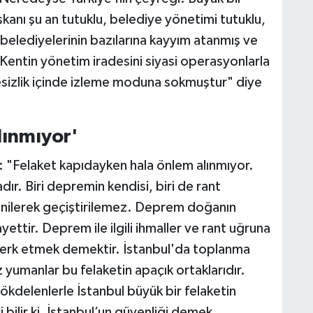
anı şu an tutuklu, belediye yönetimi tutuklu,
 belediyelerinin bazılarına kayyım atanmış ve
 Kentin yönetim iradesini siyasi operasyonlarla
aresizlik içinde izleme moduna sokmuştur" diye
lınmıyor'
: "Felaket kapıdayken hala önlem alınmıyor.
adır. Biri depremin kendisi, biri de rant
 denilerek geçiştirilemez. Deprem doğanın
yettir. Deprem ile ilgili ihmaller ve rant uğruna
 terk etmek demektir. İstanbul'da toplanma
z yumanlar bu felaketin apaçık ortaklarıdır.
gökdelenlerle İstanbul büyük bir felaketin
 bilir ki, İstanbul’un güvenliği demek