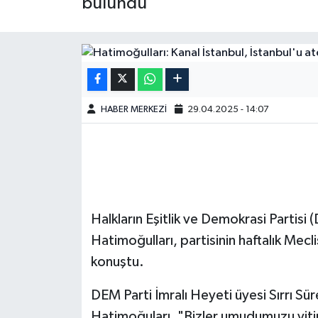
bulundu
HABER MERKEZİ
29.04.2025 - 14:07
Halkların Eşitlik ve Demokrasi Partisi
Hatimoğulları, partisinin haftalık Mecl
konuştu.
DEM Parti İmralı Heyeti üyesi Sırrı S
Hatimoğuları, "Bizler umudumuzu yitir