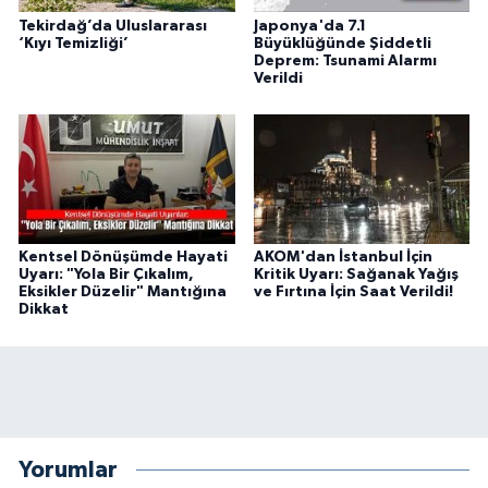
Tekirdağ’da Uluslararası
Japonya'da 7.1
‘Kıyı Temizliği’
Büyüklüğünde Şiddetli
Deprem: Tsunami Alarmı
Verildi
Kentsel Dönüşümde Hayati
AKOM'dan İstanbul İçin
Uyarı: "Yola Bir Çıkalım,
Kritik Uyarı: Sağanak Yağış
Eksikler Düzelir" Mantığına
ve Fırtına İçin Saat Verildi!
Dikkat
Yorumlar