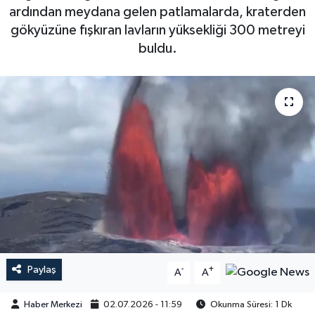
ardından meydana gelen patlamalarda, kraterden
gökyüzüne fışkıran lavların yüksekliği 300 metreyi
buldu.
Paylaş
-
+
A
A
Haber Merkezi
02.07.2026 - 11:59
Okunma Süresi: 1 Dk