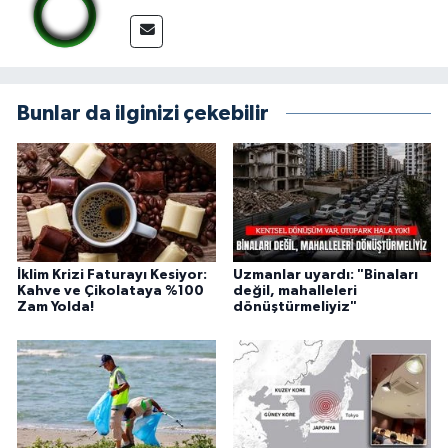
Bunlar da ilginizi çekebilir
İklim Krizi Faturayı Kesiyor:
Uzmanlar uyardı: "Binaları
Kahve ve Çikolataya %100
değil, mahalleleri
Zam Yolda!
dönüştürmeliyiz"