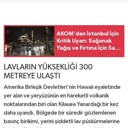
AKOM'dan İstanbul İçin
Kritik Uyarı: Sağanak
Yağış ve Fırtına İçin Saat
Verildi!
LAVLARIN YÜKSEKLİĞİ 300
METREYE ULAŞTI
Amerika Birleşik Devletleri'nin Hawaii eyaletinde
yer alan ve yeryüzünün en hareketli volkanik
noktalarından biri olan Kilauea Yanardağı bir kez
daha uyandı. Bölgede bir süredir gözlemlenen
basınç birikimi, yerini şiddetli lav püskürmelerine