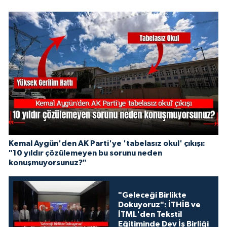
Kemal Aygün'den AK Parti'ye 'tabelasız okul' çıkışı:
"10 yıldır çözülemeyen bu sorunu neden
konuşmuyorsunuz?"
"Geleceği Birlikte
Dokuyoruz": İTHİB ve
İTML'den Tekstil
Eğitiminde Dev İş Birliği