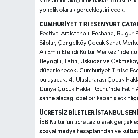
kapsamındaki çocuk hakları odaklı etki
yönelik olarak gerçekleştirilecek.
CUMHURİYET TIRI ESENYURT ÇATAL
Festival Artİstanbul Feshane, Bulgur
Silolar, Çengelköy Çocuk Sanat Merk
Ali Emiri Efendi Kültür Merkezi’nde çoc
Beyoğlu, Fatih, Üsküdar ve Çekmeköy’d
düzenlenecek. Cumhuriyet Tırı ise Esen
buluşacak. 4. Uluslararası Çocuk Hakl
Dünya Çocuk Hakları Günü’nde Fatih Al
sahne alacağı özel bir kapanış etkinliğ
ÜCRETSİZ BİLETLER İSTANBUL SEN
İBB Kültür’ün ücretsiz olarak gerçekle
sosyal medya hesaplarından ve kultursa