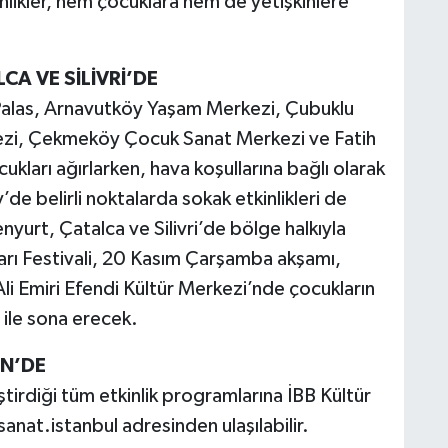
nlikler, hem çocuklara hem de yetişkinlere
CA VE SİLİVRİ’DE
 Palas, Arnavutköy Yaşam Merkezi, Çubuklu
ezi, Çekmeköy Çocuk Sanat Merkezi ve Fatih
ukları ağırlarken, hava koşullarına bağlı olarak
e belirli noktalarda sokak etkinlikleri de
yurt, Çatalca ve Silivri’de bölge halkıyla
arı Festivali, 20 Kasım Çarşamba akşamı,
i Emiri Efendi Kültür Merkezi’nde çocukların
i ile sona erecek.
İN’DE
ştirdiği tüm etkinlik programlarına İBB Kültür
nat.istanbul adresinden ulaşılabilir.