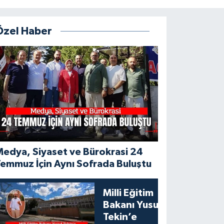
Özel Haber
edya, Siyaset ve Bürokrasi 24
emmuz İçin Aynı Sofrada Buluştu
Milli Eğitim
Bakanı Yusuf
Tekin’e