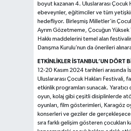
boyut kazanan 4. Uluslararası Çocuk Ha
ebeveynler, eğitimciler ve tüm yetişki
hedefliyor. Birleşmiş Milletler’in Çocu
Ayrım Gözetmeme, Çocuğun Yüksek Yar
Hakkı maddelerini temel alan festival
Danışma Kurulu’nun da önerileri alınara
ETKİNLİKLER İSTANBUL’UN DÖRT B
12-20 Kasım 2024 tarihleri arasında İ
Uluslararası Çocuk Hakları Festivali, fa
etkinlik programları sunacak. Yaratıcı 
oyun, kolaj gibi çeşitli disiplinlerde 
oyunları, film gösterimleri, Karagöz oy
konserleri ve geziler de gerçekleşecek. 
sıra farklı gelişim gösteren çocukları