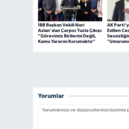
İBB Başkan Vekili Nuri
AK Parti'
Aslan'dan Çarpıcı Tuzla Çıkışı:
Edilen Ce
"Görevimiz Birilerini Değil,
Sessizliği
Kamu Yararını Korumaktır"
"Umurumd
Yorumlar