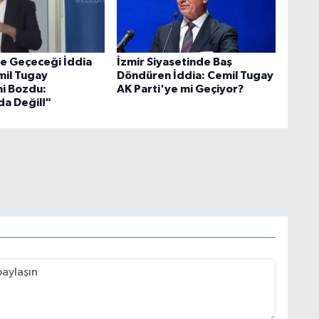
ye Geçeceği İddia
İzmir Siyasetinde Baş
mil Tugay
Döndüren İddia: Cemil Tugay
ni Bozdu:
AK Parti'ye mi Geçiyor?
a Değil!"