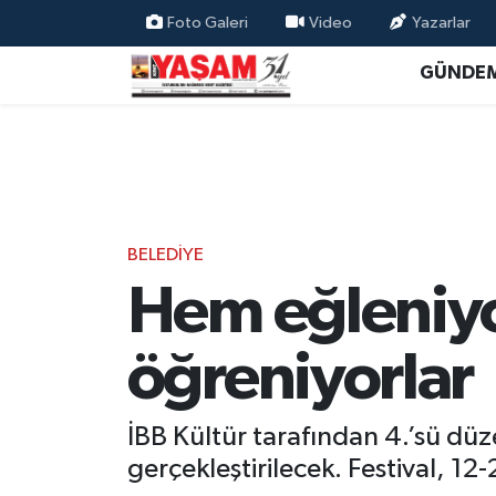
Foto Galeri
Video
Yazarlar
GÜNDE
BELEDİYE
Hem eğleniyo
öğreniyorlar
İBB Kültür tarafından 4.’sü düze
gerçekleştirilecek. Festival, 12