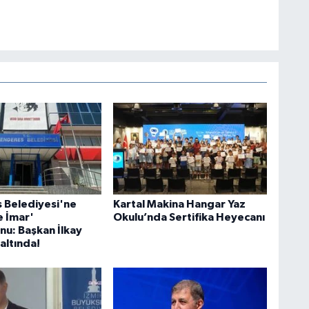
 Belediyesi'ne
Kartal Makina Hangar Yaz
e İmar'
Okulu’nda Sertifika Heyecanı
u: Başkan İlkay
altında!