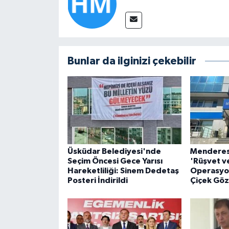
Bunlar da ilginizi çekebilir
Üsküdar Belediyesi'nde
Menderes
Seçim Öncesi Gece Yarısı
'Rüşvet v
Hareketliliği: Sinem Dedetaş
Operasyon
Posteri İndirildi
Çiçek Göz