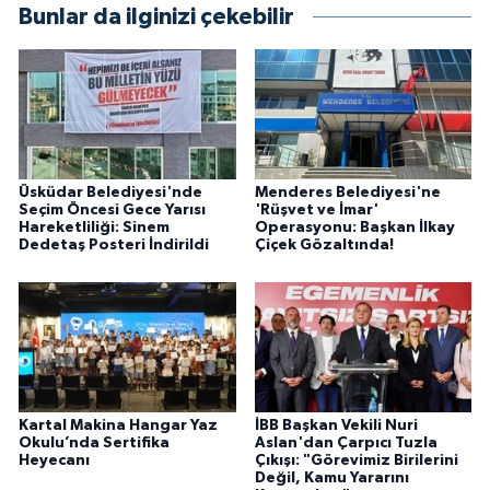
Bunlar da ilginizi çekebilir
Üsküdar Belediyesi'nde
Menderes Belediyesi'ne
Seçim Öncesi Gece Yarısı
'Rüşvet ve İmar'
Hareketliliği: Sinem
Operasyonu: Başkan İlkay
Dedetaş Posteri İndirildi
Çiçek Gözaltında!
Kartal Makina Hangar Yaz
İBB Başkan Vekili Nuri
Okulu’nda Sertifika
Aslan'dan Çarpıcı Tuzla
Heyecanı
Çıkışı: "Görevimiz Birilerini
Değil, Kamu Yararını