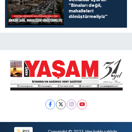
"Binaları değil,
mahalleleri
dönüştürmeliyiz"
RSS
Copyright © 2023. Her hakkı saklıdır.