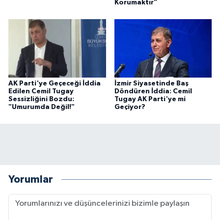
Korumaktır"
AK Parti'ye Geçeceği İddia
İzmir Siyasetinde Baş
Edilen Cemil Tugay
Döndüren İddia: Cemil
Sessizliğini Bozdu:
Tugay AK Parti'ye mi
"Umurumda Değil!"
Geçiyor?
Yorumlar