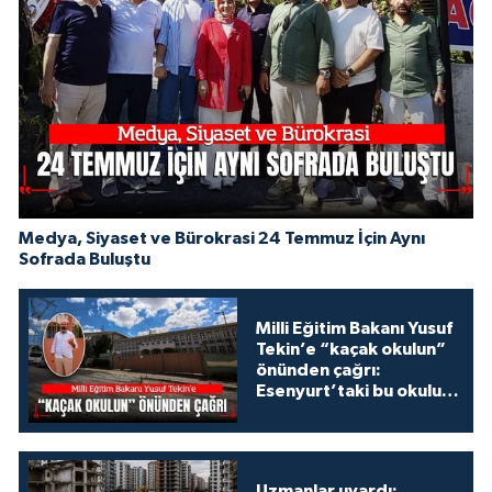
Medya, Siyaset ve Bürokrasi 24 Temmuz İçin Aynı
Sofrada Buluştu
Milli Eğitim Bakanı Yusuf
Tekin’e “kaçak okulun”
önünden çağrı:
Esenyurt’taki bu okulu
konuşalım!
Uzmanlar uyardı: