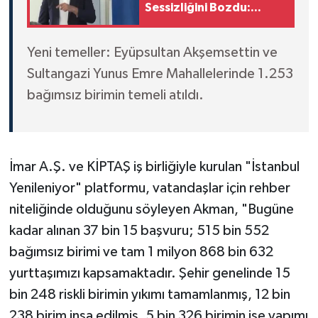
Sessizliğini Bozdu:
"Umurumda Değil!"
Yeni temeller: Eyüpsultan Akşemsettin ve
Sultangazi Yunus Emre Mahallelerinde 1.253
bağımsız birimin temeli atıldı.
İmar A.Ş. ve KİPTAŞ iş birliğiyle kurulan "İstanbul
Yenileniyor" platformu, vatandaşlar için rehber
niteliğinde olduğunu söyleyen Akman, "Bugüne
kadar alınan 37 bin 15 başvuru; 515 bin 552
bağımsız birimi ve tam 1 milyon 868 bin 632
yurttaşımızı kapsamaktadır. Şehir genelinde 15
bin 248 riskli birimin yıkımı tamamlanmış, 12 bin
238 birim inşa edilmiş, 5 bin 326 birimin ise yapımı