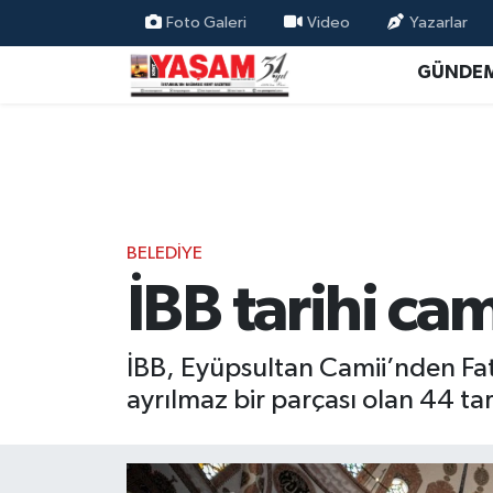
Foto Galeri
Video
Yazarlar
GÜNDE
BELEDİYE
İBB tarihi ca
İBB, Eyüpsultan Camii’nden Fat
ayrılmaz bir parçası olan 44 tar