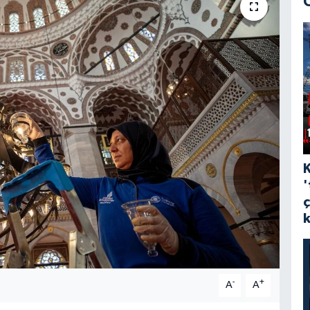
'
-
+
A
A