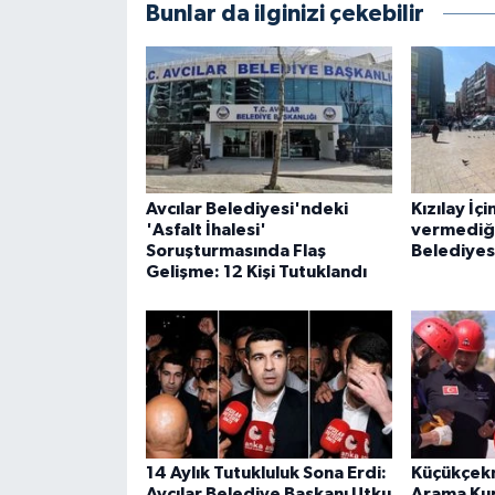
Bunlar da ilginizi çekebilir
Avcılar Belediyesi'ndeki
Kızılay İçi
'Asfalt İhalesi'
vermediği
Soruşturmasında Flaş
Belediyes
Gelişme: 12 Kişi Tutuklandı
14 Aylık Tutukluluk Sona Erdi:
Küçükçek
Avcılar Belediye Başkanı Utku
Arama Kur