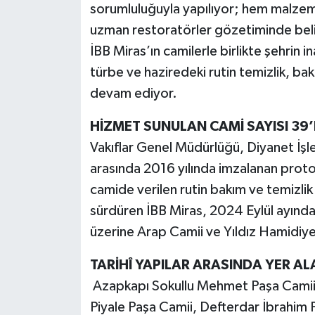
sorumluluğuyla yapılıyor; hem malzem
uzman restoratörler gözetiminde beli
İBB Miras’ın camilerle birlikte şehrin i
türbe ve haziredeki rutin temizlik, ba
devam ediyor.
HİZMET SUNULAN CAMİ SAYISI 39’
Vakıflar Genel Müdürlüğü, Diyanet İşle
arasında 2016 yılında imzalanan prot
camide verilen rutin bakım ve temizlik
sürdüren İBB Miras, 2024 Eylül ayından
üzerine Arap Camii ve Yıldız Hamidiy
TARİHÎ YAPILAR ARASINDA YER AL
Azapkapı Sokullu Mehmet Paşa Camii,
Piyale Paşa Camii, Defterdar İbrahi