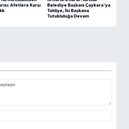
ısı: Afetlere Karşı
Belediye Başkanı Çaykara'ya
lık
Tahliye, İki Başkana
Tutukluluğa Devam