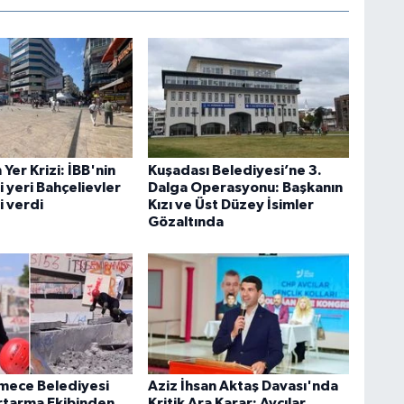
n Yer Krizi: İBB'nin
Kuşadası Belediyesi’ne 3.
 yeri Bahçelievler
Dalga Operasyonu: Başkanın
i verdi
Kızı ve Üst Düzey İsimler
Gözaltında
mece Belediyesi
Aziz İhsan Aktaş Davası'nda
tarma Ekibinden
Kritik Ara Karar: Avcılar