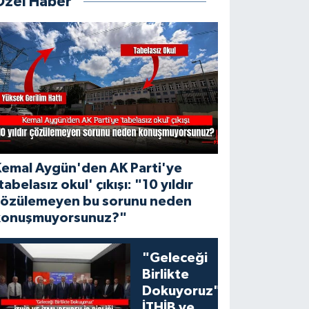
Özel Haber
Kemal Aygün'den AK Parti'ye
tabelasız okul' çıkışı: "10 yıldır
çözülemeyen bu sorunu neden
konuşmuyorsunuz?"
"Geleceği
Birlikte
Dokuyoruz":
İTHİB ve