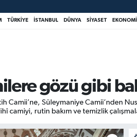
M
TÜRKİYE
İSTANBUL
DÜNYA
SİYASET
EKONOMİ
milere gözü gibi ba
ih Camii’ne, Süleymaniye Camii’nden Nusre
ihî camiyi, rutin bakım ve temizlik çalışmal