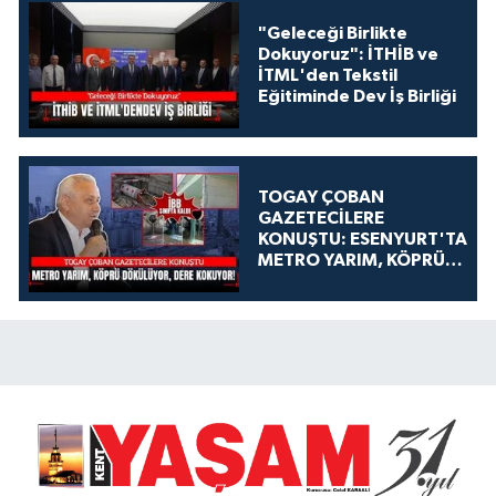
"Geleceği Birlikte
Dokuyoruz": İTHİB ve
İTML'den Tekstil
Eğitiminde Dev İş Birliği
TOGAY ÇOBAN
GAZETECİLERE
KONUŞTU: ESENYURT'TA
METRO YARIM, KÖPRÜ
DÖKÜLÜYOR, DERE
KOKUYOR!