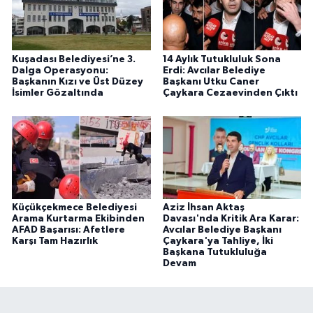
Kuşadası Belediyesi’ne 3.
14 Aylık Tutukluluk Sona
Dalga Operasyonu:
Erdi: Avcılar Belediye
Başkanın Kızı ve Üst Düzey
Başkanı Utku Caner
İsimler Gözaltında
Çaykara Cezaevinden Çıktı
Küçükçekmece Belediyesi
Aziz İhsan Aktaş
Arama Kurtarma Ekibinden
Davası'nda Kritik Ara Karar:
AFAD Başarısı: Afetlere
Avcılar Belediye Başkanı
Karşı Tam Hazırlık
Çaykara'ya Tahliye, İki
Başkana Tutukluluğa
Devam