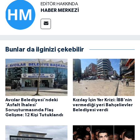
EDITÖR HAKKINDA
HABER MERKEZİ
Bunlar da ilginizi çekebilir
Avcılar Belediyesi'ndeki
Kızılay İçin Yer Krizi: İBB'nin
'Asfalt İhalesi'
vermediği yeri Bahçelievler
Soruşturmasında Flaş
Belediyesi verdi
Gelişme: 12 Kişi Tutuklandı