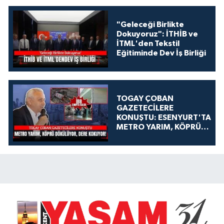
"Geleceği Birlikte
Dokuyoruz": İTHİB ve
İTML'den Tekstil
Eğitiminde Dev İş Birliği
TOGAY ÇOBAN
GAZETECİLERE
KONUŞTU: ESENYURT'TA
METRO YARIM, KÖPRÜ
DÖKÜLÜYOR, DERE
KOKUYOR!