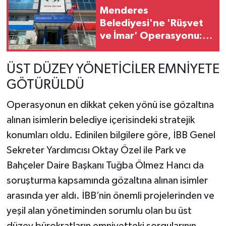
Menderes
Belediyesi'ne 'Rüşvet
ve İmar' Operasyonu:
Başkan İlkay Çiçek
Gözaltında!
ÜST DÜZEY YÖNETİCİLER EMNİYETE
GÖTÜRÜLDÜ
Operasyonun en dikkat çeken yönü ise gözaltına
alınan isimlerin belediye içerisindeki stratejik
konumları oldu. Edinilen bilgilere göre, İBB Genel
Sekreter Yardımcısı Oktay Özel ile Park ve
Bahçeler Daire Başkanı Tuğba Ölmez Hancı da
soruşturma kapsamında gözaltına alınan isimler
arasında yer aldı. İBB’nin önemli projelerinden ve
yeşil alan yönetiminden sorumlu olan bu üst
düzey bürokratların emniyetteki sorgularının