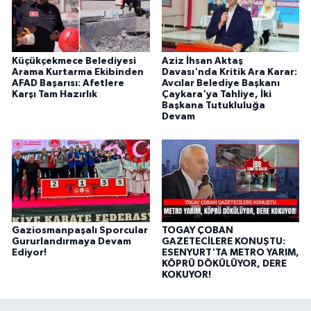
Küçükçekmece Belediyesi
Aziz İhsan Aktaş
Arama Kurtarma Ekibinden
Davası'nda Kritik Ara Karar:
AFAD Başarısı: Afetlere
Avcılar Belediye Başkanı
Karşı Tam Hazırlık
Çaykara'ya Tahliye, İki
Başkana Tutukluluğa
Devam
Gaziosmanpaşalı Sporcular
TOGAY ÇOBAN
Gururlandırmaya Devam
GAZETECİLERE KONUŞTU:
Ediyor!
ESENYURT'TA METRO YARIM,
KÖPRÜ DÖKÜLÜYOR, DERE
KOKUYOR!