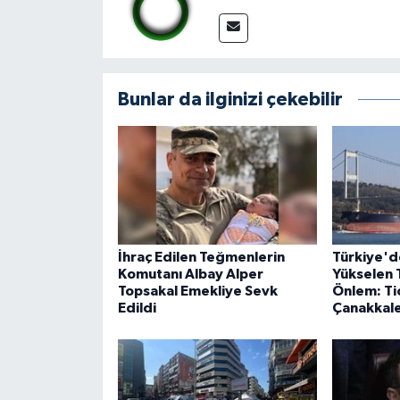
Bunlar da ilginizi çekebilir
İhraç Edilen Teğmenlerin
Türkiye'd
Komutanı Albay Alper
Yükselen 
Topsakal Emekliye Sevk
Önlem: Ti
Edildi
Çanakkale