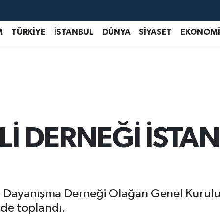
M
TÜRKİYE
İSTANBUL
DÜNYA
SİYASET
EKONOMİ
Lİ DERNEĞİ İSTA
 ve Dayanışma Derneği Olağan Genel Kurul
nde toplandı.