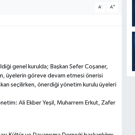
-
+
A
A
ildiği genel kurulda; Başkan Sefer Coşaner,
en, üyelerin göreve devam etmesi önerisi
an seçilirken, önerdiği yönetim kurulu üyeleri
netim: Ali Ekber Yeşil, Muharrem Erkut, Zafer
bası Kültür ve Dayanışma Derneği başkanlığını