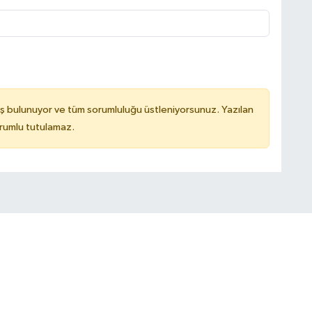
ş bulunuyor ve tüm sorumluluğu üstleniyorsunuz. Yazılan
rumlu tutulamaz.