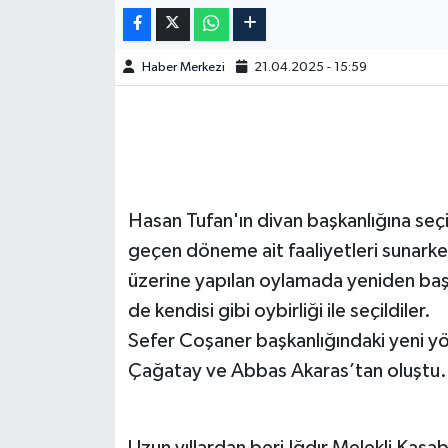
Haber Merkezi
21.04.2025 - 15:59
Hasan Tufan'ın divan başkanlığına seç
geçen döneme ait faaliyetleri sunark
üzerine yapılan oylamada yeniden başk
de kendisi gibi oybirliği ile seçildiler.
Sefer Coşaner başkanlığındaki yeni yö
Çağatay ve Abbas Akaras’tan oluştu.
Uzun yıllardan beri Iğdır Melekli Kasa