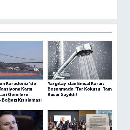
en Karadeniz'de
Yargıtay'dan Emsal Karar:
Tansiyona Karşı
Boşanmada 'Ter Kokusu' Tam
cari Gemilere
Kusur Sayıldı!
 Boğazı Kısıtlaması