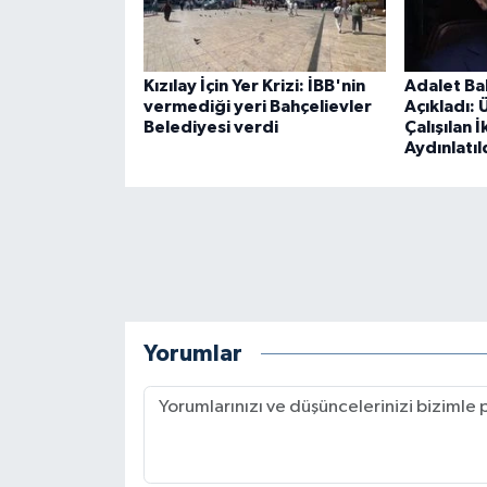
Kızılay İçin Yer Krizi: İBB'nin
Adalet Ba
vermediği yeri Bahçelievler
Açıkladı:
Belediyesi verdi
Çalışılan İ
Aydınlatıl
Yorumlar