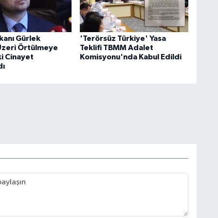
kanı Gürlek
'Terörsüz Türkiye' Yasa
 Üzeri Örtülmeye
Teklifi TBMM Adalet
ki Cinayet
Komisyonu'nda Kabul Edildi
dı