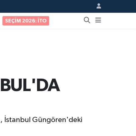
SEÇİM 2026: İTO
NBUL'DA
u, İstanbul Güngören'deki