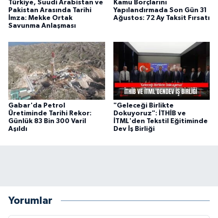
Türkiye, Suudi Arabistan ve
Kamu Borçlarını
Pakistan Arasında Tarihi
Yapılandırmada Son Gün 31
İmza: Mekke Ortak
Ağustos: 72 Ay Taksit Fırsatı
Savunma Anlaşması
Gabar'da Petrol
"Geleceği Birlikte
Üretiminde Tarihi Rekor:
Dokuyoruz": İTHİB ve
Günlük 83 Bin 300 Varil
İTML'den Tekstil Eğitiminde
Aşıldı
Dev İş Birliği
Yorumlar