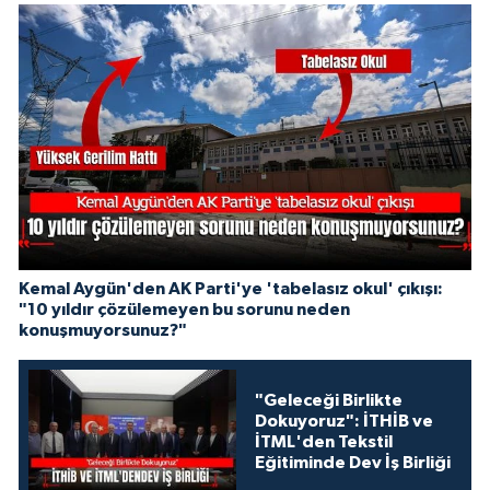
Kemal Aygün'den AK Parti'ye 'tabelasız okul' çıkışı:
"10 yıldır çözülemeyen bu sorunu neden
konuşmuyorsunuz?"
"Geleceği Birlikte
Dokuyoruz": İTHİB ve
İTML'den Tekstil
Eğitiminde Dev İş Birliği