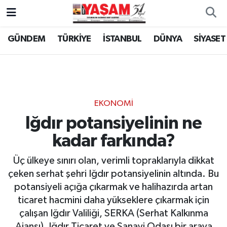
GÜNDEM
TÜRKİYE
İSTANBUL
DÜNYA
SİYASET
EKONOMİ
Iğdır potansiyelinin ne
kadar farkında?
Üç ülkeye sınırı olan, verimli topraklarıyla dikkat
çeken serhat şehri Iğdır potansiyelinin altında. Bu
potansiyeli açığa çıkarmak ve halihazırda artan
ticaret hacmini daha yükseklere çıkarmak için
çalışan Iğdır Valiliği, SERKA (Serhat Kalkınma
Ajansı), Iğdır Ticaret ve Sanayi Odası bir araya