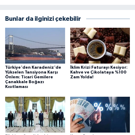
Bunlar da ilginizi çekebilir
Türkiye'den Karadeniz'de
İklim Krizi Faturayı Kesiyor:
Yükselen Tansiyona Karşı
Kahve ve Çikolataya %100
Önlem: Ticari Gemilere
Zam Yolda!
Çanakkale Boğazı
Kısıtlaması