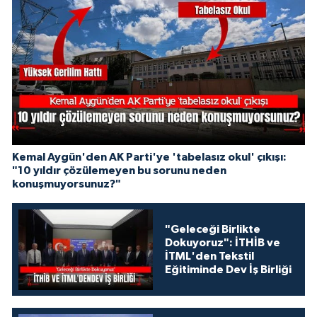
Kemal Aygün'den AK Parti'ye 'tabelasız okul' çıkışı:
"10 yıldır çözülemeyen bu sorunu neden
konuşmuyorsunuz?"
"Geleceği Birlikte
Dokuyoruz": İTHİB ve
İTML'den Tekstil
Eğitiminde Dev İş Birliği