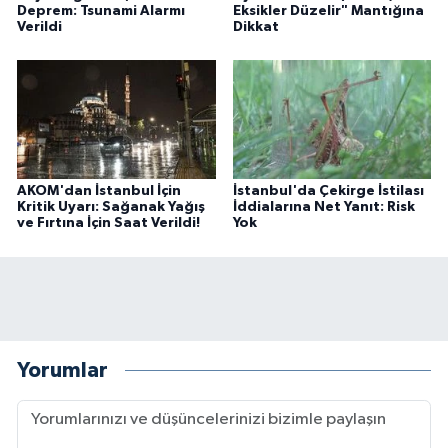
Deprem: Tsunami Alarmı
Eksikler Düzelir" Mantığına
Verildi
Dikkat
AKOM'dan İstanbul İçin
İstanbul'da Çekirge İstilası
Kritik Uyarı: Sağanak Yağış
İddialarına Net Yanıt: Risk
ve Fırtına İçin Saat Verildi!
Yok
Yorumlar