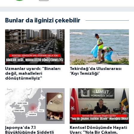
Bunlar da ilginizi çekebilir
Uzmanlar uyardı: "Binaları
Tekirdağ’da Uluslararası
değil, mahalleleri
‘Kıyı Temizliği’
dönüştürmeliyiz"
Japonya'da 7.1
Kentsel Dönüşümde Hayati
Büyüklüğünde Şiddetli
Uyarı: "Yola Bir Çıkalım,