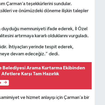
ım Çarman’a teşekkürlerini sundular.
ikleri ve önümüzdeki döneme ilişkin talepler
 duyduğu memnuniyeti ifade ederek, İl Özel
litesini artırmaya kararlı olduklarını vurguladı.
idir. İhtiyaçları yerinde tespit ederek,
rmeye devam edeceğiz.” dedi.
 Belediyesi Arama Kurtarma Ekibinden
 Afetlere Karşı Tam Hazırlık
e
 samimiyet ve hizmet anlayışı için Çarman’a bir