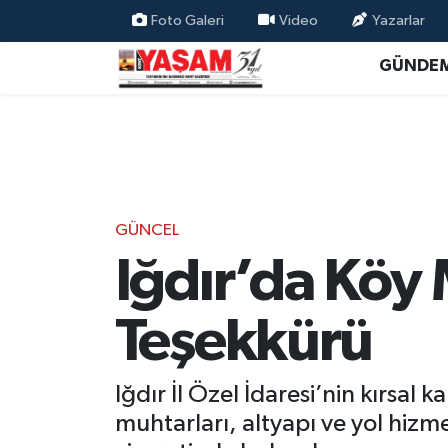
Foto Galeri
Video
Yazarlar
GÜNDE
GÜNCEL
Iğdır’da Köy
Teşekkürü
Iğdır İl Özel İdaresi’nin kırsal
muhtarları, altyapı ve yol hiz