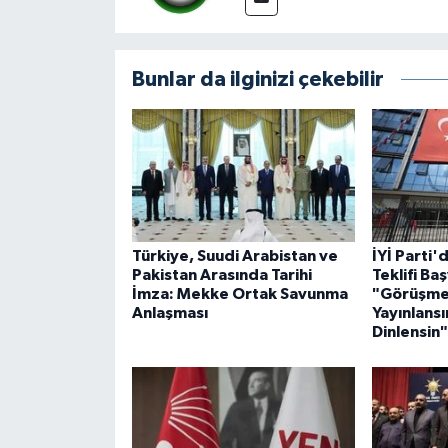
Bunlar da ilginizi çekebilir
Türkiye, Suudi Arabistan ve
İYİ Parti
Pakistan Arasında Tarihi
Teklifi Ba
İmza: Mekke Ortak Savunma
"Görüşmel
Anlaşması
Yayınlansın
Dinlensin"