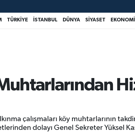
M
TÜRKİYE
İSTANBUL
DÜNYA
SİYASET
EKONOMİ
 Muhtarlarından H
 kalkınma çalışmaları köy muhtarlarının takdi
metlerinden dolayı Genel Sekreter Yüksel 