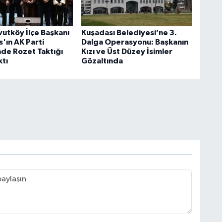
utköy İlçe Başkanı
Kuşadası Belediyesi’ne 3.
'ın AK Parti
Dalga Operasyonu: Başkanın
de Rozet Taktığı
Kızı ve Üst Düzey İsimler
ktı
Gözaltında