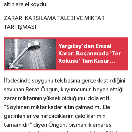
altınlara el koydu.
ZARARI KARŞILAMA TALEBİ VE MİKTAR
TARTIŞMASI
Yargıtay'dan Emsal
Karar: Boşanmada 'Ter
Kokusu' Tam Kusur
Sayıldı!
İfadesinde soygunu tek başına gerçekleştirdiğini
savunan Berat Öngün, kuyumcunun beyan ettiği
zarar miktarının yüksek olduğunu iddia etti.
"Söylenen miktar kadar altın çalmadım. Ele
geçirilenler ve harcadıklarım çaldıklarımın
tamamıdır" diyen Öngün, pişmanlık emaresi