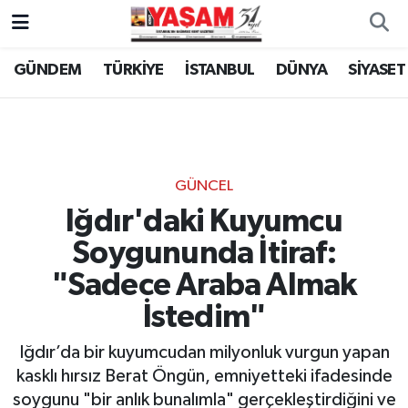
GÜNDEM
TÜRKİYE
İSTANBUL
DÜNYA
SİYASET
GÜNCEL
Iğdır'daki Kuyumcu
Soygununda İtiraf:
"Sadece Araba Almak
İstedim"
Iğdır’da bir kuyumcudan milyonluk vurgun yapan
kasklı hırsız Berat Öngün, emniyetteki ifadesinde
soygunu "bir anlık bunalımla" gerçekleştirdiğini ve