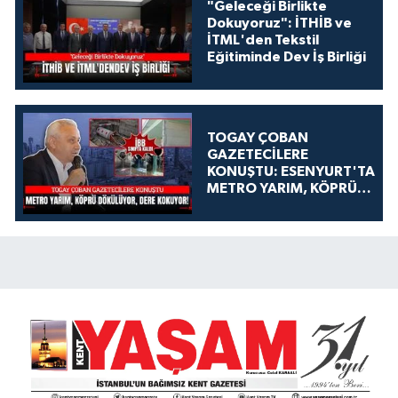
"Geleceği Birlikte
Dokuyoruz": İTHİB ve
İTML'den Tekstil
Eğitiminde Dev İş Birliği
TOGAY ÇOBAN
GAZETECİLERE
KONUŞTU: ESENYURT'TA
METRO YARIM, KÖPRÜ
DÖKÜLÜYOR, DERE
KOKUYOR!