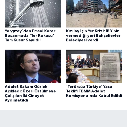
Yargıtay'dan Emsal Karar:
Kızılay İçin Yer Krizi: İBB'nin
Boşanmada 'Ter Kokusu'
vermediği yeri Bahçelievler
Tam Kusur Sayıldı!
Belediyesi verdi
Adalet Bakanı Gürlek
'Terörsüz Türkiye' Yasa
Açıkladı: Üzeri Örtülmeye
Teklifi TBMM Adalet
Çalışılan İki Cinayet
Komisyonu'nda Kabul Edildi
Aydınlatıldı