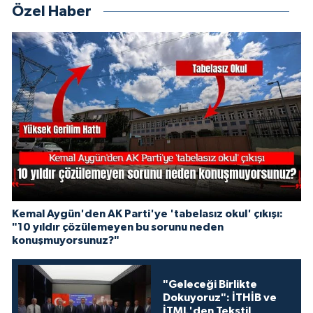
Özel Haber
Kemal Aygün'den AK Parti'ye 'tabelasız okul' çıkışı:
"10 yıldır çözülemeyen bu sorunu neden
konuşmuyorsunuz?"
"Geleceği Birlikte
Dokuyoruz": İTHİB ve
İTML'den Tekstil