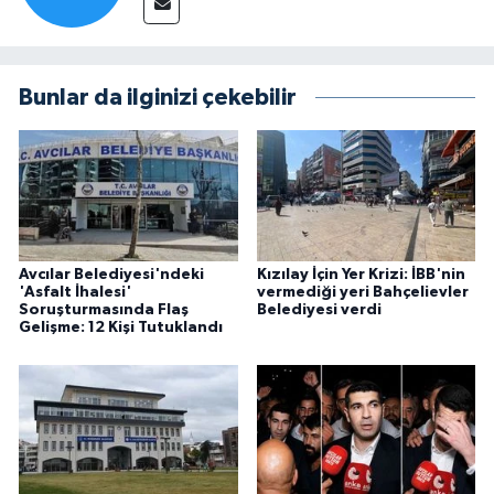
Bunlar da ilginizi çekebilir
Avcılar Belediyesi'ndeki
Kızılay İçin Yer Krizi: İBB'nin
'Asfalt İhalesi'
vermediği yeri Bahçelievler
Soruşturmasında Flaş
Belediyesi verdi
Gelişme: 12 Kişi Tutuklandı