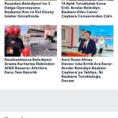
Kuşadası Belediyesi’ne 3.
14 Aylık Tutukluluk Sona
Dalga Operasyonu:
Erdi: Avcılar Belediye
Başkanın Kızı ve Üst Düzey
Başkanı Utku Caner
İsimler Gözaltında
Çaykara Cezaevinden Çıktı
Küçükçekmece Belediyesi
Aziz İhsan Aktaş
Arama Kurtarma Ekibinden
Davası'nda Kritik Ara Karar:
AFAD Başarısı: Afetlere
Avcılar Belediye Başkanı
Karşı Tam Hazırlık
Çaykara'ya Tahliye, İki
Başkana Tutukluluğa
Devam