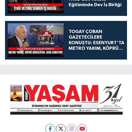
Eğitiminde Dev İş Birliği
TOGAY ÇOBAN
GAZETECİLERE
KONUŞTU: ESENYURT'TA
METRO YARIM, KÖPRÜ
DÖKÜLÜYOR, DERE
KOKUYOR!