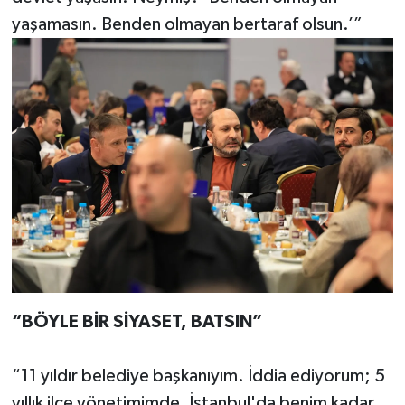
yaşamasın. Benden olmayan bertaraf olsun.’”
“BÖYLE BİR SİYASET, BATSIN”
“11 yıldır belediye başkanıyım. İddia ediyorum; 5
yıllık ilçe yönetimimde, İstanbul'da benim kadar