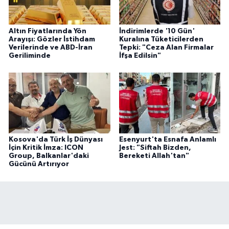
Altın Fiyatlarında Yön
İndirimlerde '10 Gün'
Arayışı: Gözler İstihdam
Kuralına Tüketicilerden
Verilerinde ve ABD-İran
Tepki: "Ceza Alan Firmalar
Geriliminde
İfşa Edilsin"
Kosova'da Türk İş Dünyası
Esenyurt'ta Esnafa Anlamlı
İçin Kritik İmza: ICON
Jest: "Siftah Bizden,
Group, Balkanlar'daki
Bereketi Allah'tan"
Gücünü Artırıyor