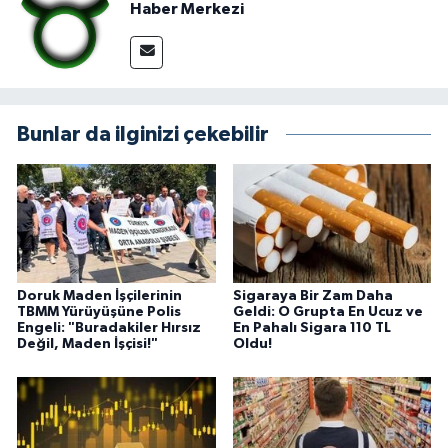
Haber Merkezi
Bunlar da ilginizi çekebilir
Doruk Maden İşçilerinin
Sigaraya Bir Zam Daha
TBMM Yürüyüşüne Polis
Geldi: O Grupta En Ucuz ve
Engeli: "Buradakiler Hırsız
En Pahalı Sigara 110 TL
Değil, Maden İşçisi!"
Oldu!