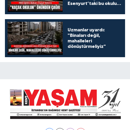
Esenyurt’taki bu okulu
konuşalım!
Uzmanlar uyardı:
"Binaları değil,
mahalleleri
dönüştürmeliyiz"