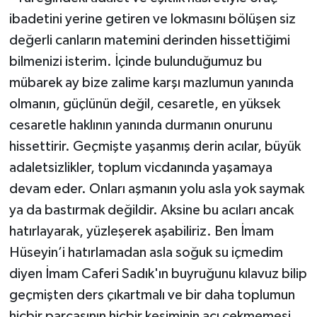
ibadetini yerine getiren ve lokmasını bölüşen siz
değerli canların matemini derinden hissettiğimi
bilmenizi isterim. İçinde bulunduğumuz bu
mübarek ay bize zalime karşı mazlumun yanında
olmanın, güçlünün değil, cesaretle, en yüksek
cesaretle haklının yanında durmanın onurunu
hissettirir. Geçmişte yaşanmış derin acılar, büyük
adaletsizlikler, toplum vicdanında yaşamaya
devam eder. Onları aşmanın yolu asla yok saymak
ya da bastırmak değildir. Aksine bu acıları ancak
hatırlayarak, yüzleşerek aşabiliriz. Ben İmam
Hüseyin’i hatırlamadan asla soğuk su içmedim
diyen İmam Caferi Sadık'ın buyruğunu kılavuz bilip
geçmişten ders çıkartmalı ve bir daha toplumun
hiçbir parçasının hiçbir kesiminin acı çekmemesi