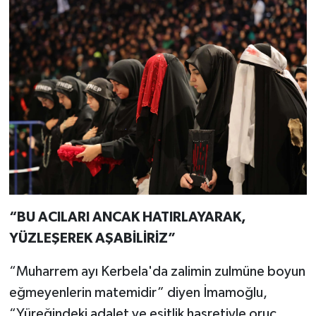
“BU ACILARI ANCAK HATIRLAYARAK,
YÜZLEŞEREK AŞABİLİRİZ”
“Muharrem ayı Kerbela'da zalimin zulmüne boyun
eğmeyenlerin matemidir” diyen İmamoğlu,
“Yüreğindeki adalet ve eşitlik hasretiyle oruç