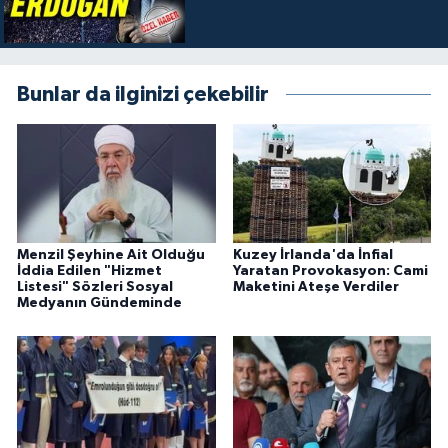
Bunlar da ilginizi çekebilir
Menzil Şeyhine Ait Olduğu
Kuzey İrlanda'da İnfial
İddia Edilen "Hizmet
Yaratan Provokasyon: Cami
Listesi" Sözleri Sosyal
Maketini Ateşe Verdiler
Medyanın Gündeminde