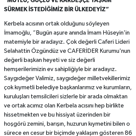
“MUTLU, GÜÇLÜ VE KARDEŞÇE YAŞAM
SÜRMEK İSTEDİĞİMİZ BİR ÜLKEDEYİZ”
Kerbela acısının ortak olduğunu söyleyen
İmamoğlu, “Bugün aşure anında İmam Hüseyin'in
matemiyle bir aradayız. Çok değerli Caferi Lideri
Selahattin Özgündüz ve CAFERİDER Kurumu'nun
değerli başkan heyeti ve siz değerli
hemşerilerimizin ev sahipliğiyle bir aradayız.
Saygıdeğer Valimiz, saygıdeğer milletvekillerimiz
çok kıymetli belediye başkanlarımız ve kurumların,
kuruluşları temsilcileri sizlerle bir arada olmaktan
ve ortak acımız olan Kerbela acısını hep birlikte
hissetmekten ve bu hissiyat üzerinden bir
hoşgörü zemini, barışın, huzurun kıymetini bilen o
sürece en cesur bir biçimde yaklaşım gösteren 86