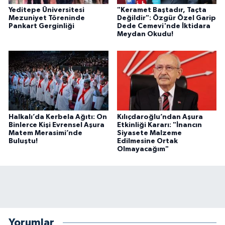
Yeditepe Üniversitesi
"Keramet Baştadır, Taçta
Mezuniyet Töreninde
Değildir": Özgür Özel Garip
Pankart Gerginliği
Dede Cemevi'nde İktidara
Meydan Okudu!
Halkalı’da Kerbela Ağıtı: On
Kılıçdaroğlu’ndan Aşura
Binlerce Kişi Evrensel Aşura
Etkinliği Kararı: "İnancın
Matem Merasimi’nde
Siyasete Malzeme
Buluştu!
Edilmesine Ortak
Olmayacağım"
Yorumlar