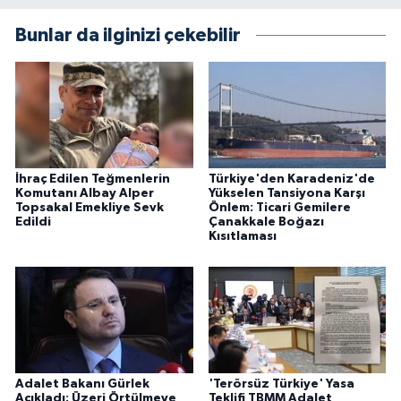
Bunlar da ilginizi çekebilir
İhraç Edilen Teğmenlerin
Türkiye'den Karadeniz'de
Komutanı Albay Alper
Yükselen Tansiyona Karşı
Topsakal Emekliye Sevk
Önlem: Ticari Gemilere
Edildi
Çanakkale Boğazı
Kısıtlaması
Adalet Bakanı Gürlek
'Terörsüz Türkiye' Yasa
Açıkladı: Üzeri Örtülmeye
Teklifi TBMM Adalet