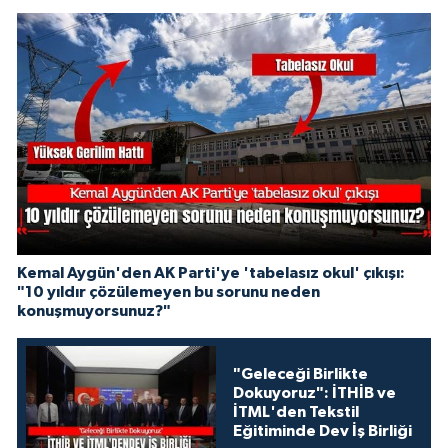
Kemal Aygün'den AK Parti'ye 'tabelasız okul' çıkışı:
"10 yıldır çözülemeyen bu sorunu neden
konuşmuyorsunuz?"
"Geleceği Birlikte
Dokuyoruz": İTHİB ve
İTML'den Tekstil
Eğitiminde Dev İş Birliği