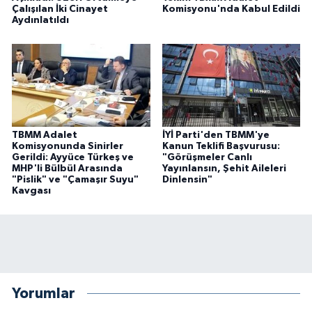
Çalışılan İki Cinayet
Komisyonu'nda Kabul Edildi
Aydınlatıldı
TBMM Adalet
İYİ Parti'den TBMM'ye
Komisyonunda Sinirler
Kanun Teklifi Başvurusu:
Gerildi: Ayyüce Türkeş ve
"Görüşmeler Canlı
MHP'li Bülbül Arasında
Yayınlansın, Şehit Aileleri
"Pislik" ve "Çamaşır Suyu"
Dinlensin"
Kavgası
Yorumlar