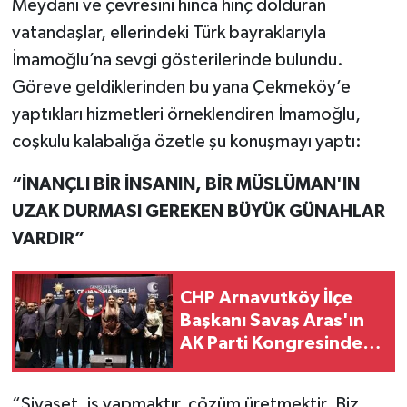
Meydanı ve çevresini hınca hınç dolduran
vatandaşlar, ellerindeki Türk bayraklarıyla
İmamoğlu’na sevgi gösterilerinde bulundu.
Göreve geldiklerinden bu yana Çekmeköy’e
yaptıkları hizmetleri örneklendiren İmamoğlu,
coşkulu kalabalığa özetle şu konuşmayı yaptı:
“İNANÇLI BİR İNSANIN, BİR MÜSLÜMAN'IN
UZAK DURMASI GEREKEN BÜYÜK GÜNAHLAR
VARDIR”
CHP Arnavutköy İlçe
Başkanı Savaş Aras'ın
AK Parti Kongresinde
Rozet Taktığı Ortaya
Çıktı
“Siyaset, iş yapmaktır, çözüm üretmektir. Biz,