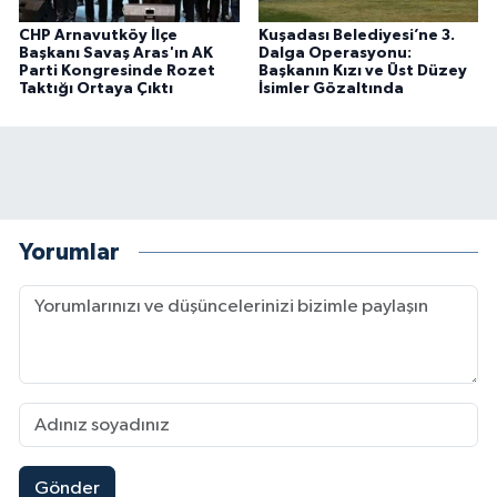
CHP Arnavutköy İlçe
Kuşadası Belediyesi’ne 3.
Başkanı Savaş Aras'ın AK
Dalga Operasyonu:
Parti Kongresinde Rozet
Başkanın Kızı ve Üst Düzey
Taktığı Ortaya Çıktı
İsimler Gözaltında
Yorumlar
Gönder