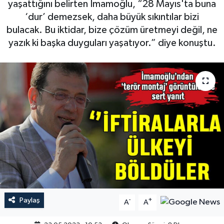
yaşattığını belirten İmamoğlu, “28 Mayıs'ta buna
‘dur’ demezsek, daha büyük sıkıntılar bizi
bulacak. Bu iktidar, bize çözüm üretmeyi değil, ne
yazık ki başka duyguları yaşatıyor.” diye konuştu.
Paylaş
-
+
A
A