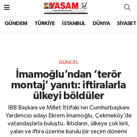
GÜNDEM
TÜRKİYE
İSTANBUL
DÜNYA
SİYASET
GÜNCEL
İmamoğlu’ndan ‘terör
montaj’ yanıtı: iftiralarla
ülkeyi böldüler
İBB Başkanı ve Millet İttifakı’nın Cumhurbaşkanı
Yardımcısı adayı Ekrem İmamoğlu, Çekmeköy’de
vatandaşlarla buluştu. İktidarın, ülkeye çok kirli,
yalan ve iftira üzerine kurulu bir seçim dönemi