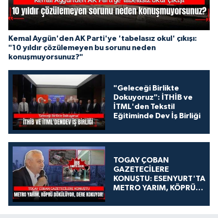
Kemal Aygün'den AK Parti'ye 'tabelasız okul' çıkışı:
"10 yıldır çözülemeyen bu sorunu neden
konuşmuyorsunuz?"
"Geleceği Birlikte
Dokuyoruz": İTHİB ve
İTML'den Tekstil
Eğitiminde Dev İş Birliği
TOGAY ÇOBAN
GAZETECİLERE
KONUŞTU: ESENYURT'TA
METRO YARIM, KÖPRÜ
DÖKÜLÜYOR, DERE
KOKUYOR!