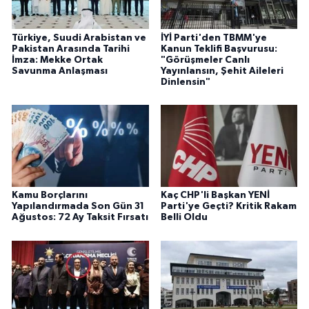
Türkiye, Suudi Arabistan ve
İYİ Parti'den TBMM'ye
Pakistan Arasında Tarihi
Kanun Teklifi Başvurusu:
İmza: Mekke Ortak
"Görüşmeler Canlı
Savunma Anlaşması
Yayınlansın, Şehit Aileleri
Dinlensin"
Kamu Borçlarını
Kaç CHP'li Başkan YENİ
Yapılandırmada Son Gün 31
Parti'ye Geçti? Kritik Rakam
Ağustos: 72 Ay Taksit Fırsatı
Belli Oldu