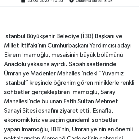
23.05.2023 - 10:53
Okunma Süresi: 8 Dk
İstanbul Büyükşehir Belediye (İBB) Başkanı ve
Millet İttifakı’nın Cumhurbaşkanı Yardımcısı adayı
Ekrem İmamoğlu, mesaisinin büyük bölümünü
Anadolu yakasına ayırdı. Sabah saatlerinde
Ümraniye Madenler Mahallesi’ndeki “Yuvamız
İstanbul” kreşinde öğrenim gören miniklerle renkli
sohbetler gerçekleştiren İmamoğlu, Saray
Mahallesi’nde bulunan Fatih Sultan Mehmet
Sanayi Sitesi esnafını ziyaret etti. Esnafla,
ekonomik kriz ve seçim gündemli sohbetler
yapan İmamoğlu, İBB’nin, Ümraniye’nin en önemli
noktalarından Alemdağ Caddesi’nin çehresini