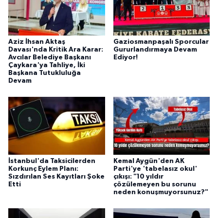
Aziz İhsan Aktaş
Gaziosmanpaşalı Sporcular
Davası'nda Kritik Ara Karar:
Gururlandırmaya Devam
Avcılar Belediye Başkanı
Ediyor!
Çaykara'ya Tahliye, İki
Başkana Tutukluluğa
Devam
İstanbul'da Taksicilerden
Kemal Aygün'den AK
Korkunç Eylem Planı:
Parti'ye 'tabelasız okul'
Sızdırılan Ses Kayıtları Şoke
çıkışı: "10 yıldır
Etti
çözülemeyen bu sorunu
neden konuşmuyorsunuz?"