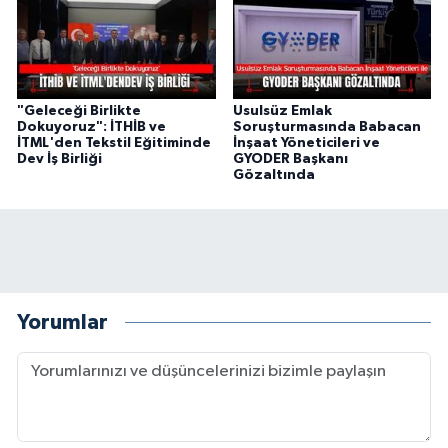
"Geleceği Birlikte
Usulsüz Emlak
Dokuyoruz": İTHİB ve
Soruşturmasında Babacan
İTML'den Tekstil Eğitiminde
İnşaat Yöneticileri ve
Dev İş Birliği
GYODER Başkanı
Gözaltında
Yorumlar