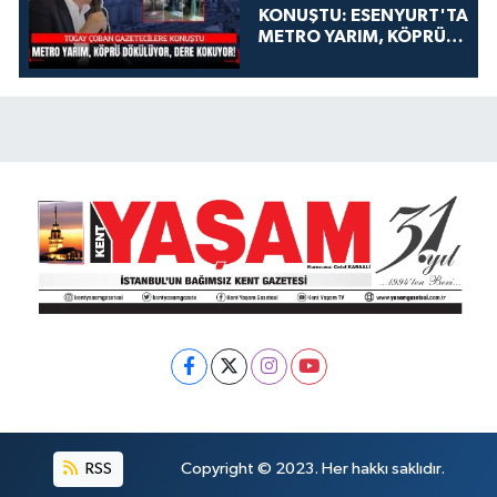
KONUŞTU: ESENYURT'TA
METRO YARIM, KÖPRÜ
DÖKÜLÜYOR, DERE
KOKUYOR!
RSS
Copyright © 2023. Her hakkı saklıdır.