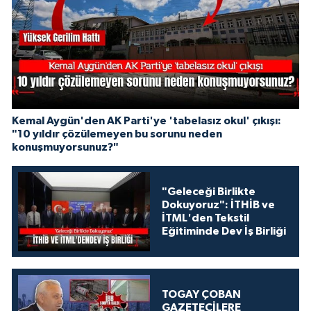
Kemal Aygün'den AK Parti'ye 'tabelasız okul' çıkışı:
"10 yıldır çözülemeyen bu sorunu neden
konuşmuyorsunuz?"
"Geleceği Birlikte
Dokuyoruz": İTHİB ve
İTML'den Tekstil
Eğitiminde Dev İş Birliği
TOGAY ÇOBAN
GAZETECİLERE