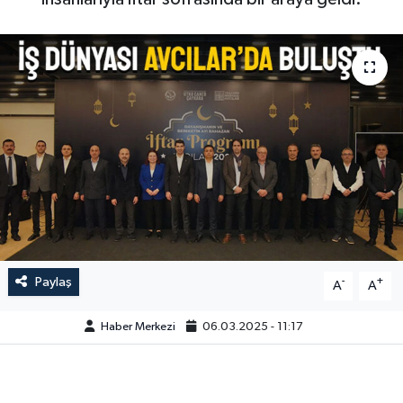
Paylaş
-
+
A
A
Haber Merkezi
06.03.2025 - 11:17