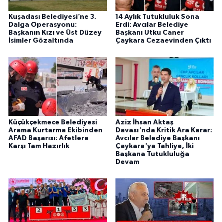
Kuşadası Belediyesi’ne 3.
14 Aylık Tutukluluk Sona
Dalga Operasyonu:
Erdi: Avcılar Belediye
Başkanın Kızı ve Üst Düzey
Başkanı Utku Caner
İsimler Gözaltında
Çaykara Cezaevinden Çıktı
Küçükçekmece Belediyesi
Aziz İhsan Aktaş
Arama Kurtarma Ekibinden
Davası'nda Kritik Ara Karar:
AFAD Başarısı: Afetlere
Avcılar Belediye Başkanı
Karşı Tam Hazırlık
Çaykara'ya Tahliye, İki
Başkana Tutukluluğa
Devam