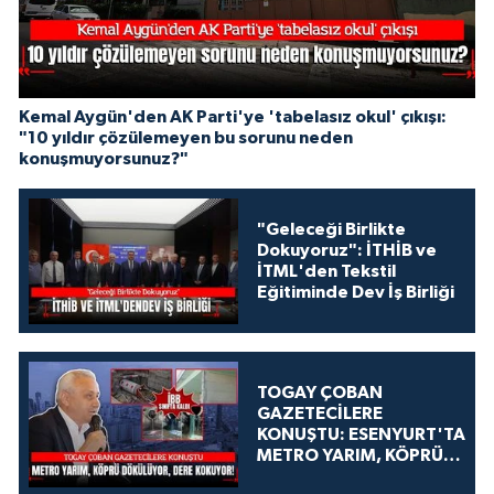
Kemal Aygün'den AK Parti'ye 'tabelasız okul' çıkışı:
"10 yıldır çözülemeyen bu sorunu neden
konuşmuyorsunuz?"
"Geleceği Birlikte
Dokuyoruz": İTHİB ve
İTML'den Tekstil
Eğitiminde Dev İş Birliği
TOGAY ÇOBAN
GAZETECİLERE
KONUŞTU: ESENYURT'TA
METRO YARIM, KÖPRÜ
DÖKÜLÜYOR, DERE