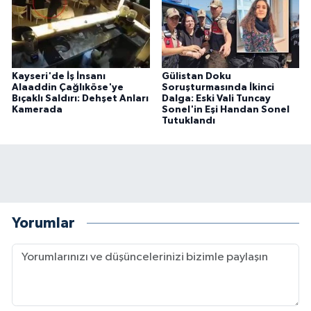
Kayseri'de İş İnsanı
Gülistan Doku
Alaaddin Çağlıköse'ye
Soruşturmasında İkinci
Bıçaklı Saldırı: Dehşet Anları
Dalga: Eski Vali Tuncay
Kamerada
Sonel'in Eşi Handan Sonel
Tutuklandı
Yorumlar