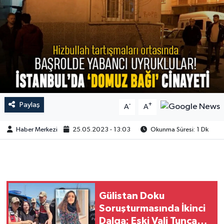
Paylaş
-
+
A
A
Haber Merkezi
25.05.2023 - 13:03
Okunma Süresi: 1 Dk
Gülistan Doku
Soruşturmasında İkinci
Dalga: Eski Vali Tuncay