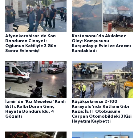
Afyonkarahisar'da Kan
Kastamonu'da Akılalmaz
Donduran Cinayet:
Olay: Komşusunu
Oğlunun Katiliyle 3 Gün
Kurşunlayıp Evini ve Aracını
Sonra Evlenmiş!
Kundakladı
İzmir'de 'Kız Meselesi' Kanlı
Küçükçekmece D-100
Bitti: Kalbi Duran Genç
Karayolu'nda Katliam Gibi
Hayata Döndürüldü, 4
Kaza: İETT Otobüsüne
Gözaltı
Çarpan Otomobildeki 3 Kişi
Hayatını Kaybetti