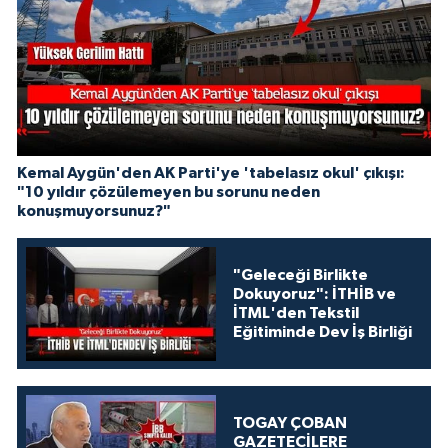
Kemal Aygün'den AK Parti'ye 'tabelasız okul' çıkışı:
"10 yıldır çözülemeyen bu sorunu neden
konuşmuyorsunuz?"
"Geleceği Birlikte
Dokuyoruz": İTHİB ve
İTML'den Tekstil
Eğitiminde Dev İş Birliği
TOGAY ÇOBAN
GAZETECİLERE