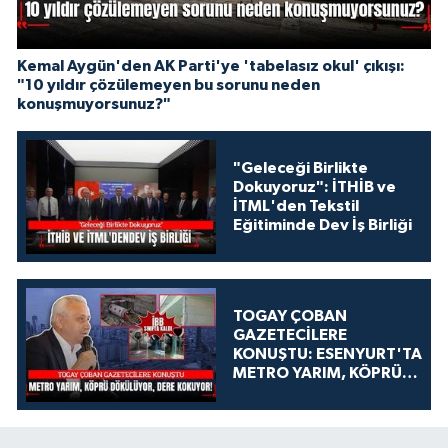
Kemal Aygün'den AK Parti'ye 'tabelasız okul' çıkışı:
"10 yıldır çözülemeyen bu sorunu neden
konuşmuyorsunuz?"
"Geleceği Birlikte
Dokuyoruz": İTHİB ve
İTML'den Tekstil
Eğitiminde Dev İş Birliği
TOGAY ÇOBAN
GAZETECİLERE
KONUŞTU: ESENYURT'TA
METRO YARIM, KÖPRÜ
DÖKÜLÜYOR, DERE
KOKUYOR!