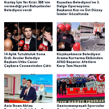
Kızılay İçin Yer Krizi: İBB'nin
Kuşadası Belediyesi’ne 3.
vermediği yeri Bahçelievler
Dalga Operasyonu:
Belediyesi verdi
Başkanın Kızı ve Üst Düzey
İsimler Gözaltında
14 Aylık Tutukluluk Sona
Küçükçekmece Belediyesi
Erdi: Avcılar Belediye
Arama Kurtarma Ekibinden
Başkanı Utku Caner
AFAD Başarısı: Afetlere
Çaykara Cezaevinden Çıktı
Karşı Tam Hazırlık
Aziz İhsan Aktaş
Gaziosmanpaşalı Sporcular