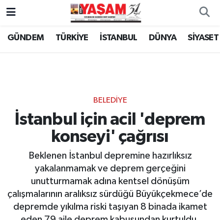
GÜNDEM
TÜRKİYE
İSTANBUL
DÜNYA
SİYASET
BELEDİYE
İstanbul için acil 'deprem
konseyi' çağrısı
Beklenen İstanbul depremine hazırlıksız
yakalanmamak ve deprem gerçeğini
unutturmamak adına kentsel dönüşüm
çalışmalarının aralıksız sürdüğü Büyükçekmece’de
depremde yıkılma riski taşıyan 8 binada ikamet
eden 79 aile deprem kabusundan kurtuldu.