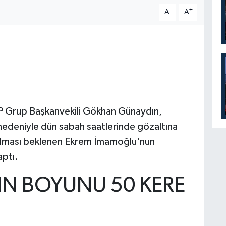
-
+
A
A
P Grup Başkanvekili Gökhan Günaydın,
nedeniyle dün sabah saatlerinde gözaltına
olması beklenen Ekrem İmamoğlu'nun
aptı.
NIN BOYUNU 50 KERE