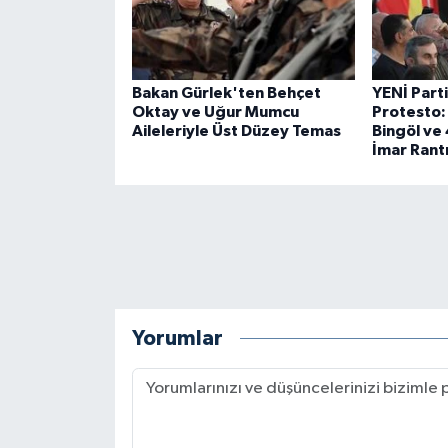
Bakan Gürlek'ten Behçet
YENİ Part
Oktay ve Uğur Mumcu
Protesto:
Aileleriyle Üst Düzey Temas
Bingöl ve 
İmar Rantı
Yorumlar