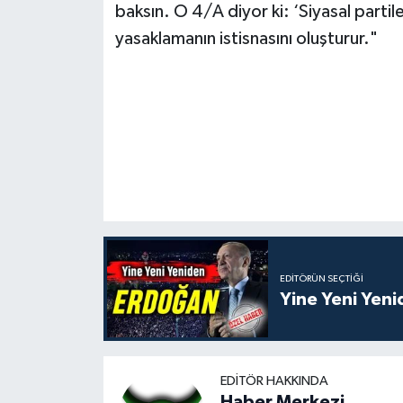
baksın. O 4/A diyor ki: ‘Siyasal partiler
yasaklamanın istisnasını oluşturur."
EDITÖRÜN SEÇTIĞI
Yine Yeni Yen
EDITÖR HAKKINDA
Haber Merkezi