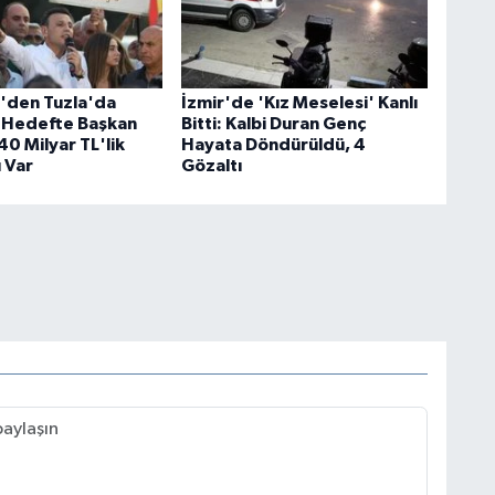
i'den Tuzla'da
İzmir'de 'Kız Meselesi' Kanlı
 Hedefte Başkan
Bitti: Kalbi Duran Genç
40 Milyar TL'lik
Hayata Döndürüldü, 4
 Var
Gözaltı