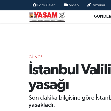
Foto Galeri
Video
Yazarlar
GÜNDE
GÜNCEL
İstanbul Val
yasağı
Son dakika bilgisine göre İstan
yasakladı.