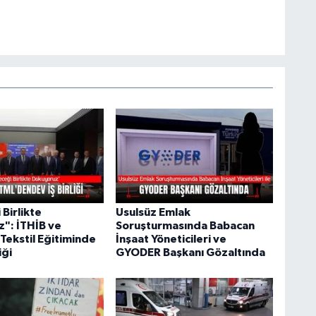
Birlikte
Usulsüz Emlak
": İTHİB ve
Soruşturmasında Babacan
Tekstil Eğitiminde
İnşaat Yöneticileri ve
iği
GYODER Başkanı Gözaltında