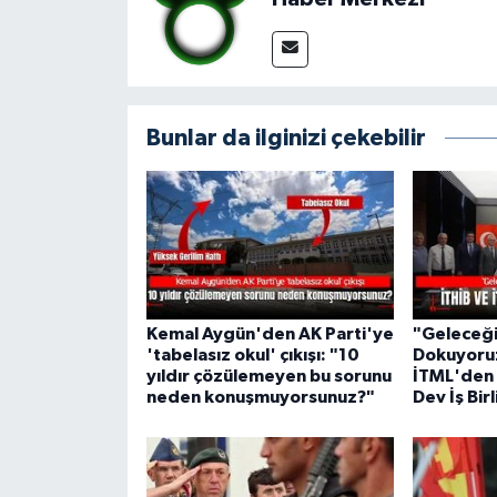
Bunlar da ilginizi çekebilir
Kemal Aygün'den AK Parti'ye
"Geleceği 
'tabelasız okul' çıkışı: "10
Dokuyoruz
yıldır çözülemeyen bu sorunu
İTML'den 
neden konuşmuyorsunuz?"
Dev İş Birl