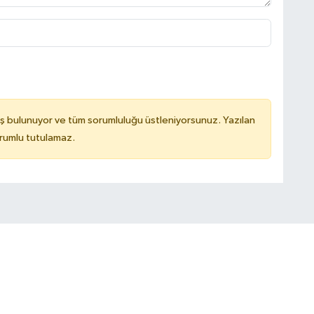
ş bulunuyor ve tüm sorumluluğu üstleniyorsunuz. Yazılan
rumlu tutulamaz.