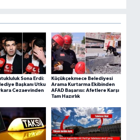
utukluluk Sona Erdi:
Küçükçekmece Belediyesi
elediye Başkanı Utku
Arama Kurtarma Ekibinden
ykara Cezaevinden
AFAD Başarısı: Afetlere Karşı
Tam Hazırlık