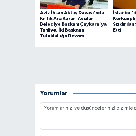
Aziz İhsan Aktaş Davası'nda
İstanbul'
Kritik Ara Karar: Avcılar
Korkunç E
Belediye Başkanı Çaykara'ya
Sızdırılan
Tahliye, İki Başkana
Etti
Tutukluluğa Devam
Yorumlar