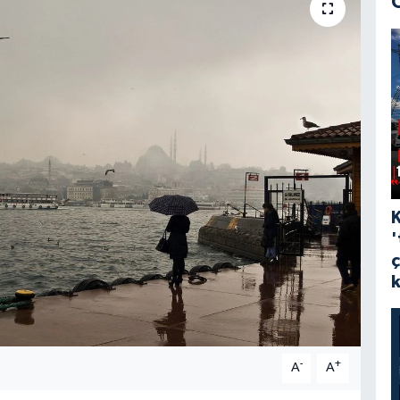
'
-
+
A
A