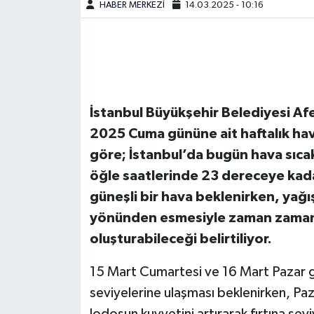
HABER MERKEZİ
14.03.2025 - 10:16
İstanbul Büyükşehir Belediyesi Afe
2025 Cuma gününe ait haftalık ha
göre; İstanbul’da bugün hava sıcak
öğle saatlerinde 23 dereceye kada
güneşli bir hava beklenirken, yağ
yönünden esmesiyle zaman zaman ş
oluşturabileceği belirtiliyor.
15 Mart Cumartesi ve 16 Mart Pazar g
seviyelerine ulaşması beklenirken, P
lodosun kuvvetini artırarak fırtına sev