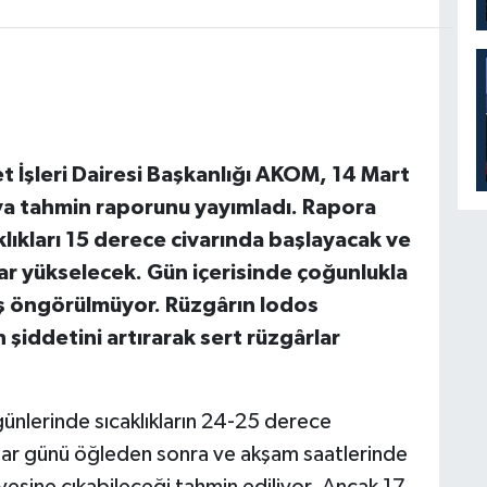
t İşleri Dairesi Başkanlığı AKOM, 14 Mart
va tahmin raporunu yayımladı. Rapora
lıkları 15 derece civarında başlayacak ve
r yükselecek. Gün içerisinde çoğunlukla
ış öngörülmüyor. Rüzgârın lodos
iddetini artırarak sert rüzgârlar
ünlerinde sıcaklıkların 24-25 derece
azar günü öğleden sonra ve akşam saatlerinde
iyesine çıkabileceği tahmin ediliyor. Ancak 17