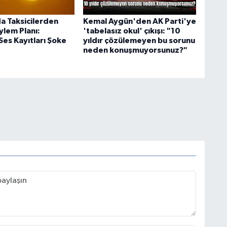
da Taksicilerden
Kemal Aygün'den AK Parti'ye
ylem Planı:
'tabelasız okul' çıkışı: "10
 Ses Kayıtları Şoke
yıldır çözülemeyen bu sorunu
neden konuşmuyorsunuz?"