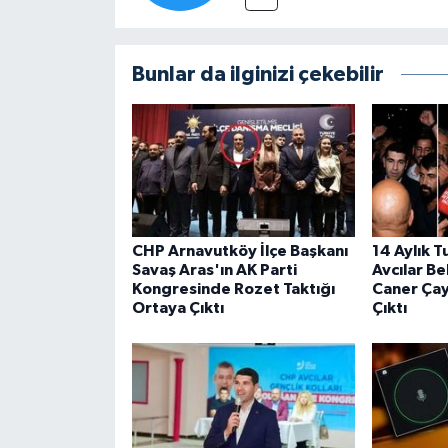
Bunlar da ilginizi çekebilir
CHP Arnavutköy İlçe Başkanı
14 Aylık T
Savaş Aras'ın AK Parti
Avcılar B
Kongresinde Rozet Taktığı
Caner Ça
Ortaya Çıktı
Çıktı