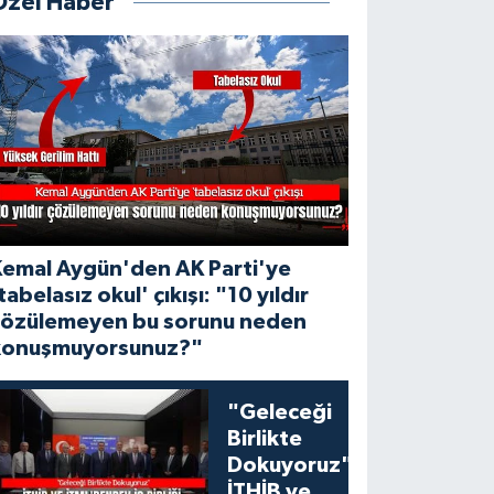
Özel Haber
Kemal Aygün'den AK Parti'ye
tabelasız okul' çıkışı: "10 yıldır
çözülemeyen bu sorunu neden
konuşmuyorsunuz?"
"Geleceği
Birlikte
Dokuyoruz":
İTHİB ve