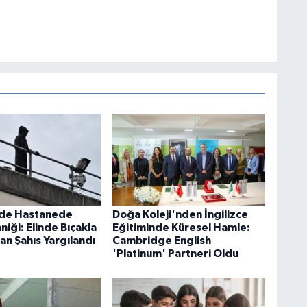
'de Hastanede
Doğa Koleji'nden İngilizce
aniği: Elinde Bıçakla
Eğitiminde Küresel Hamle:
an Şahıs Yargılandı
Cambridge English
'Platinum' Partneri Oldu