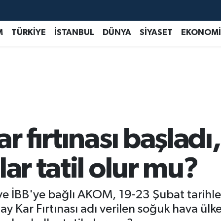
M
TÜRKİYE
İSTANBUL
DÜNYA
SİYASET
EKONOMİ
r fırtınası başladı
ar tatil olur mu?
 İBB'ye bağlı AKOM, 19-23 Şubat tarihleri
ltay Kar Fırtınası adı verilen soğuk hava ül