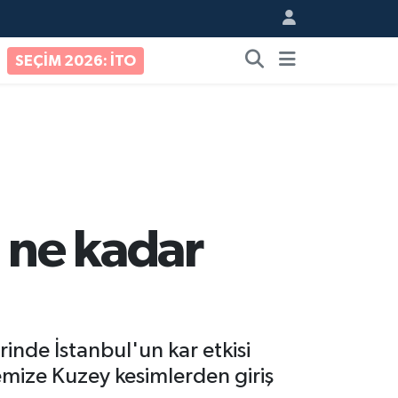
SEÇİM 2026: İTO
, ne kadar
nde İstanbul'un kar etkisi
kemize Kuzey kesimlerden giriş