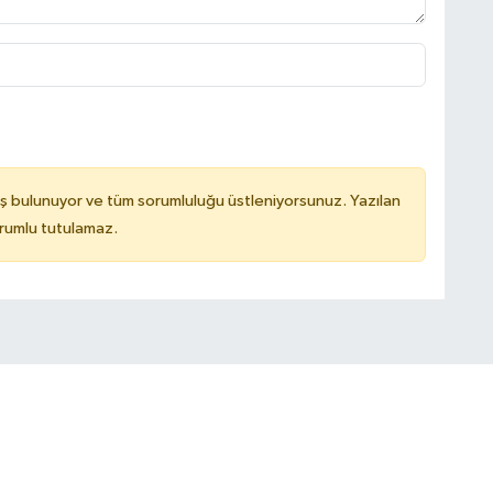
ş bulunuyor ve tüm sorumluluğu üstleniyorsunuz. Yazılan
rumlu tutulamaz.