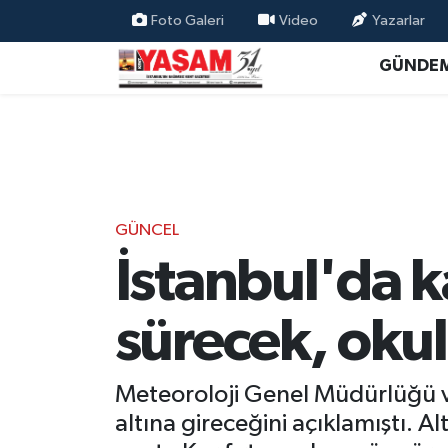
Foto Galeri
Video
Yazarlar
GÜNDE
GÜNCEL
İstanbul'da ka
sürecek, okull
Meteoroloji Genel Müdürlüğü ve
altına gireceğini açıklamıştı. A