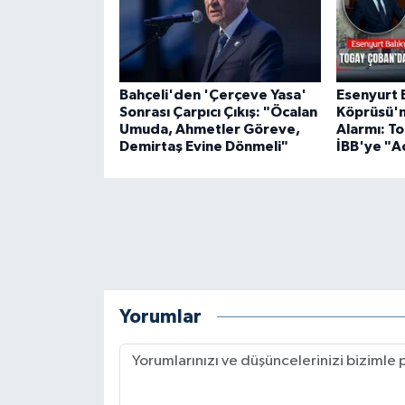
Bahçeli'den 'Çerçeve Yasa'
Esenyurt 
Sonrası Çarpıcı Çıkış: "Öcalan
Köprüsü'n
Umuda, Ahmetler Göreve,
Alarmı: T
Demirtaş Evine Dönmeli"
İBB'ye "Ac
Yorumlar