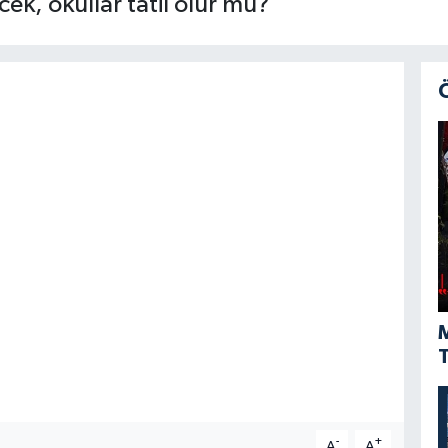
cek, okullar tatil olur mu?
M
T
-
+
A
A