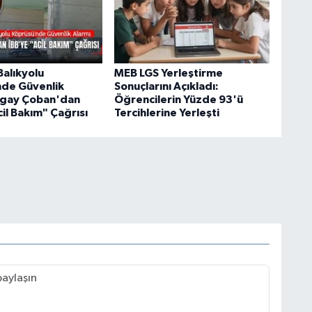
Balıkyolu
MEB LGS Yerleştirme
de Güvenlik
Sonuçlarını Açıkladı:
ogay Çoban'dan
Öğrencilerin Yüzde 93'ü
il Bakım" Çağrısı
Tercihlerine Yerleşti