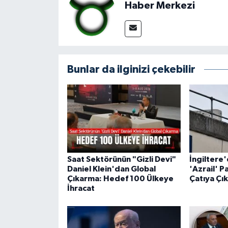
Haber Merkezi
Bunlar da ilginizi çekebilir
Saat Sektörünün "Gizli Devi"
İngiltere
Daniel Klein'dan Global
'Azrail' P
Çıkarma: Hedef 100 Ülkeye
Çatıya Çık
İhracat