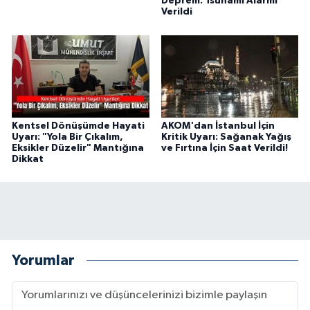
Deprem: Tsunami Alarmı
Verildi
Kentsel Dönüşümde Hayati
AKOM'dan İstanbul İçin
Uyarı: "Yola Bir Çıkalım,
Kritik Uyarı: Sağanak Yağış
Eksikler Düzelir" Mantığına
ve Fırtına İçin Saat Verildi!
Dikkat
Yorumlar