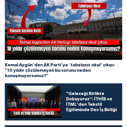
Kemal Aygün'den AK Parti'ye 'tabelasız okul' çıkışı:
"10 yıldır çözülemeyen bu sorunu neden
konuşmuyorsunuz?"
"Geleceği Birlikte
Dokuyoruz": İTHİB ve
İTML'den Tekstil
Eğitiminde Dev İş Birliği