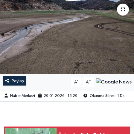
Paylaş
-
+
A
A
Haber Merkezi
29.01.2026 - 15:29
Okunma Süresi: 1 Dk