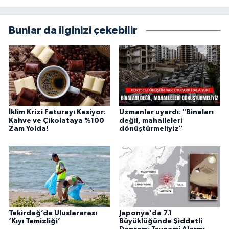
Bunlar da ilginizi çekebilir
İklim Krizi Faturayı Kesiyor:
Uzmanlar uyardı: "Binaları
Kahve ve Çikolataya %100
değil, mahalleleri
Zam Yolda!
dönüştürmeliyiz"
Tekirdağ’da Uluslararası
Japonya'da 7.1
‘Kıyı Temizliği’
Büyüklüğünde Şiddetli