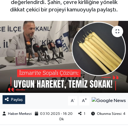
değerlendirdi. Şahin, çevre kirliliğine yönelik
dikkat çekici bir projeyi kamuoyuyla paylaştı.
Paylaş
-
+
A
A
Haber Merkezi
03.10.2025 - 16:20
1
Okunma Süresi: 4
Dk