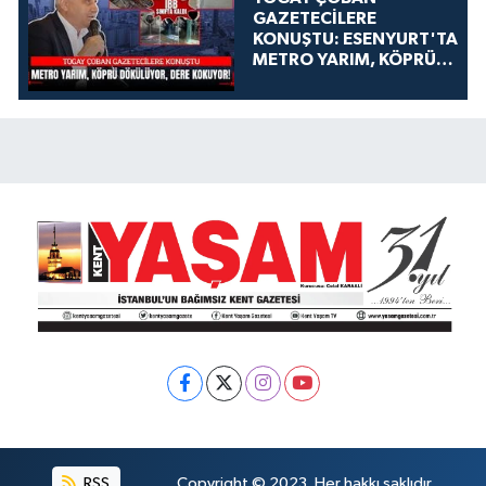
GAZETECİLERE
KONUŞTU: ESENYURT'TA
METRO YARIM, KÖPRÜ
DÖKÜLÜYOR, DERE
KOKUYOR!
RSS
Copyright © 2023. Her hakkı saklıdır.