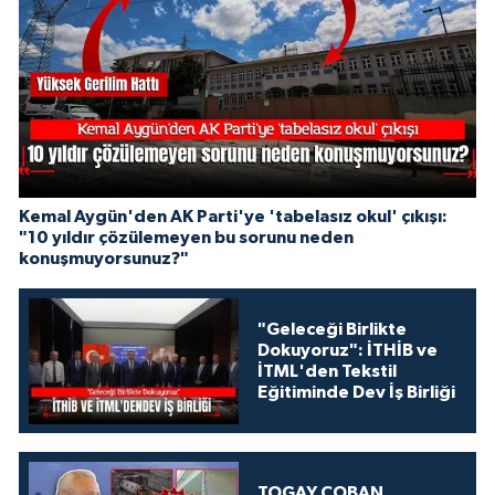
Kemal Aygün'den AK Parti'ye 'tabelasız okul' çıkışı:
"10 yıldır çözülemeyen bu sorunu neden
konuşmuyorsunuz?"
"Geleceği Birlikte
Dokuyoruz": İTHİB ve
İTML'den Tekstil
Eğitiminde Dev İş Birliği
TOGAY ÇOBAN