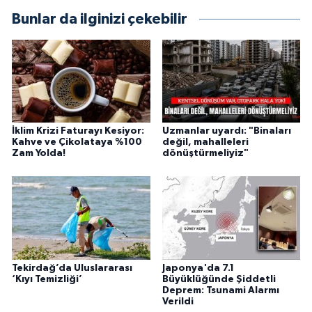
Bunlar da ilginizi çekebilir
İklim Krizi Faturayı Kesiyor:
Uzmanlar uyardı: "Binaları
Kahve ve Çikolataya %100
değil, mahalleleri
Zam Yolda!
dönüştürmeliyiz"
Tekirdağ’da Uluslararası
Japonya'da 7.1
‘Kıyı Temizliği’
Büyüklüğünde Şiddetli
Deprem: Tsunami Alarmı
Verildi