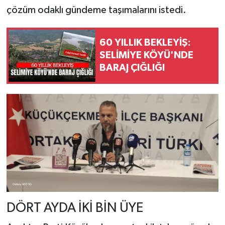
çözüm odaklı gündeme taşımalarını istedi.
60 YILLIK BEKLEYİŞ:
SELİMİYE KÖYÜ'NDE
BARAJ ÇIĞLIĞI
DÖRT AYDA İKİ BİN ÜYE