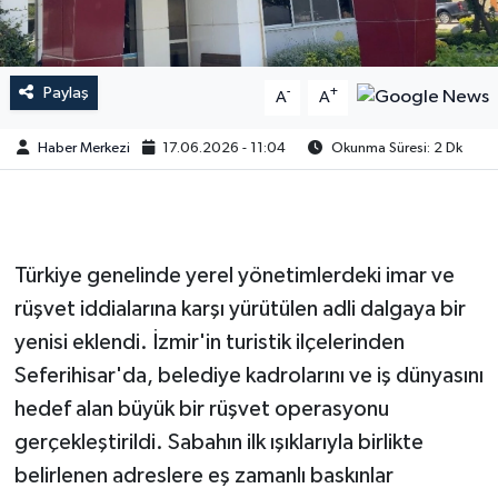
Paylaş
-
+
A
A
Haber Merkezi
17.06.2026 - 11:04
Okunma Süresi: 2 Dk
Türkiye genelinde yerel yönetimlerdeki imar ve
rüşvet iddialarına karşı yürütülen adli dalgaya bir
yenisi eklendi. İzmir'in turistik ilçelerinden
Seferihisar'da, belediye kadrolarını ve iş dünyasını
hedef alan büyük bir rüşvet operasyonu
gerçekleştirildi. Sabahın ilk ışıklarıyla birlikte
belirlenen adreslere eş zamanlı baskınlar