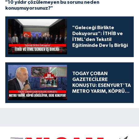
"10 yıldır çözülemeyen bu sorunu neden
konuşmuyorsunuz?"
"Geleceği Birlikte
Dokuyoruz": İTHİB ve
İTML'den Tekstil
Eğitiminde Dev İş Birliği
TOGAY ÇOBAN
GAZETECİLERE
KONUŞTU: ESENYURT'TA
METRO YARIM, KÖPRÜ
DÖKÜLÜYOR, DERE
KOKUYOR!