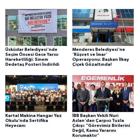
Üsküdar Belediyesi'nde
Menderes Belediyesi'ne
Seçim Öncesi Gece Yarısı
'Rüşvet ve İmar'
Hareketliliği: Sinem
Operasyonu: Başkan İlkay
Dedetaş Posteri İndirildi
Çiçek Gözaltında!
Kartal Makina Hangar Yaz
İBB Başkan Vekili Nuri
Okulu’nda Sertifika
Aslan'dan Çarpıcı Tuzla
Heyecanı
Çıkışı: "Görevimiz Birilerini
Değil, Kamu Yararını
Korumaktır"