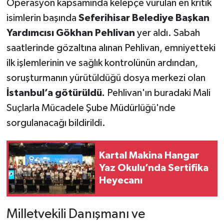
Operasyon kapsamında kelepçe vurulan en kritik
isimlerin başında
Seferihisar Belediye Başkan
Yardımcısı Gökhan Pehlivan
yer aldı. Sabah
saatlerinde gözaltına alınan Pehlivan, emniyetteki
ilk işlemlerinin ve sağlık kontrolünün ardından,
soruşturmanın yürütüldüğü dosya merkezi olan
İstanbul’a götürüldü.
Pehlivan'ın buradaki Mali
Suçlarla Mücadele Şube Müdürlüğü'nde
sorgulanacağı bildirildi.
Kartal Makina Hangar
Yaz Okulu’nda Sertifika
Heyecanı
Milletvekili Danışmanı ve