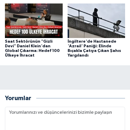
Saat Sektörünün "Gizli
İngiltere'de Hastanede
Devi" Daniel Klein'dan
'Azrail' Paniği: Elinde
Global Çıkarma: Hedef 100
Bıçakla Çatıya Çıkan Şahıs
Ülkeye İhracat
Yargılandı
Yorumlar