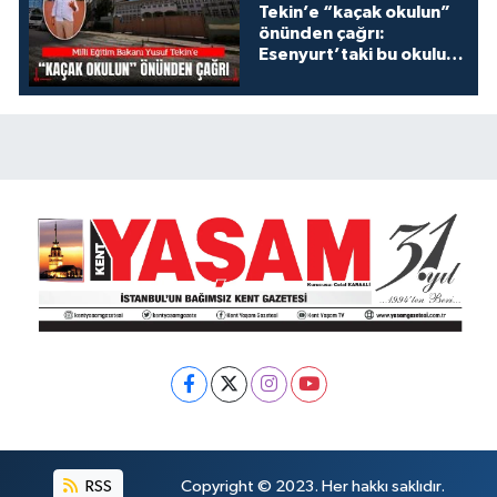
Tekin’e “kaçak okulun”
önünden çağrı:
Esenyurt’taki bu okulu
konuşalım!
RSS
Copyright © 2023. Her hakkı saklıdır.