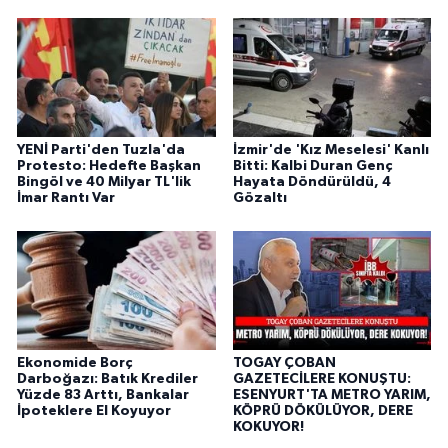
YENİ Parti'den Tuzla'da
İzmir'de 'Kız Meselesi' Kanlı
Protesto: Hedefte Başkan
Bitti: Kalbi Duran Genç
Bingöl ve 40 Milyar TL'lik
Hayata Döndürüldü, 4
İmar Rantı Var
Gözaltı
Ekonomide Borç
TOGAY ÇOBAN
Darboğazı: Batık Krediler
GAZETECİLERE KONUŞTU:
Yüzde 83 Arttı, Bankalar
ESENYURT'TA METRO YARIM,
İpoteklere El Koyuyor
KÖPRÜ DÖKÜLÜYOR, DERE
KOKUYOR!