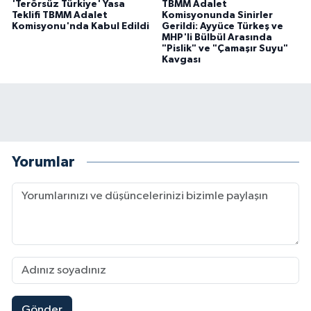
'Terörsüz Türkiye' Yasa
TBMM Adalet
Teklifi TBMM Adalet
Komisyonunda Sinirler
Komisyonu'nda Kabul Edildi
Gerildi: Ayyüce Türkeş ve
MHP'li Bülbül Arasında
"Pislik" ve "Çamaşır Suyu"
Kavgası
Yorumlar
Gönder