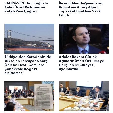
SAHİM-SEN'den Sağlıkta
İhraç Edilen Teğmenlerin
Kalıcı Ücret Reformu ve
Komutanı Albay Alper
Refah Payı Çağrısı
Topsakal Emekliye Sevk
Edildi
Türkiye'den Karadeniz'de
Adalet Bakanı Gürlek
Yükselen Tansiyona Karşı
Açıkladı: Üzeri Örtülmeye
Önlem: Ticari Gemilere
Çalışılan İki Cinayet
Çanakkale Boğazı
Aydınlatıldı
Kısıtlaması