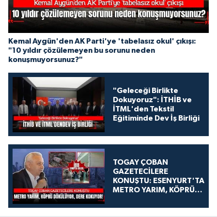
Kemal Aygün'den AK Parti'ye 'tabelasız okul' çıkışı:
"10 yıldır çözülemeyen bu sorunu neden
konuşmuyorsunuz?"
"Geleceği Birlikte
Dokuyoruz": İTHİB ve
İTML'den Tekstil
Eğitiminde Dev İş Birliği
TOGAY ÇOBAN
GAZETECİLERE
KONUŞTU: ESENYURT'TA
METRO YARIM, KÖPRÜ
DÖKÜLÜYOR, DERE
KOKUYOR!