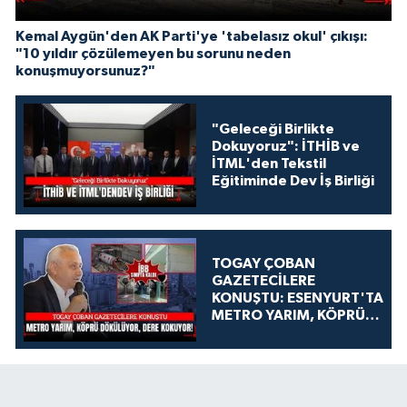
Kemal Aygün'den AK Parti'ye 'tabelasız okul' çıkışı:
"10 yıldır çözülemeyen bu sorunu neden
konuşmuyorsunuz?"
"Geleceği Birlikte
Dokuyoruz": İTHİB ve
İTML'den Tekstil
Eğitiminde Dev İş Birliği
TOGAY ÇOBAN
GAZETECİLERE
KONUŞTU: ESENYURT'TA
METRO YARIM, KÖPRÜ
DÖKÜLÜYOR, DERE
KOKUYOR!