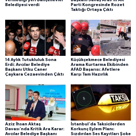
Belediyesi verdi
Parti Kongresinde Rozet
Taktığı Ortaya Çıktı
14 Aylık Tutukluluk Sona
Küçükçekmece Belediyesi
Erdi: Avcılar Belediye
Arama Kurtarma Ekibinden
Başkanı Utku Caner
AFAD Başarısı: Afetlere
Çaykara Cezaevinden Çıktı
Karşı Tam Hazırlık
Aziz İhsan Aktaş
İstanbul'da Taksicilerden
Davası'nda Kritik Ara Karar:
Korkunç Eylem Planı:
Avcılar Belediye Başkanı
Sızdırılan Ses Kayıtları Şoke