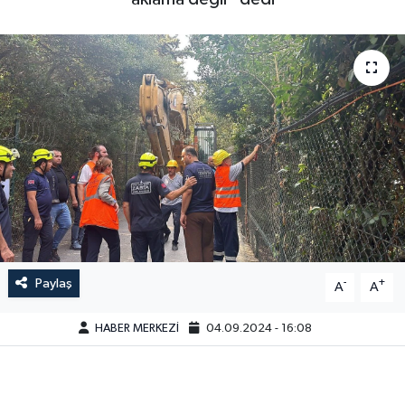
Paylaş
-
+
A
A
HABER MERKEZİ
04.09.2024 - 16:08