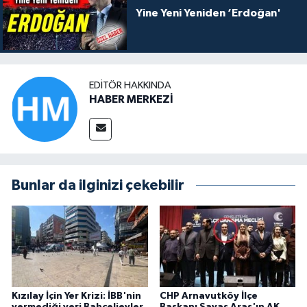
Yine Yeni Yeniden ‘Erdoğan'
EDITÖR HAKKINDA
HABER MERKEZİ
Bunlar da ilginizi çekebilir
Kızılay İçin Yer Krizi: İBB'nin
CHP Arnavutköy İlçe
vermediği yeri Bahçelievler
Başkanı Savaş Aras'ın AK