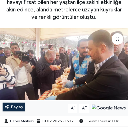
havayı fırsat bilen her yaştan ilçe sakini etkinliğe
akın edince, alanda metrelerce uzayan kuyruklar
ve renkli görüntüler oluştu.
Paylaş
-
+
A
A
Haber Merkezi
18.02.2026 - 15:17
Okunma Süresi: 1 Dk