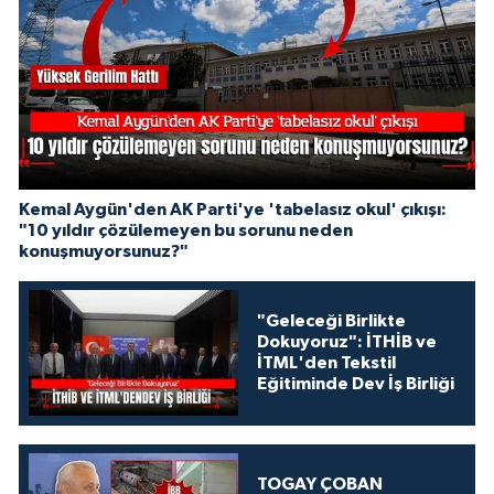
Kemal Aygün'den AK Parti'ye 'tabelasız okul' çıkışı:
"10 yıldır çözülemeyen bu sorunu neden
konuşmuyorsunuz?"
"Geleceği Birlikte
Dokuyoruz": İTHİB ve
İTML'den Tekstil
Eğitiminde Dev İş Birliği
TOGAY ÇOBAN