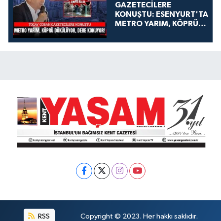
GAZETECİLERE
KONUŞTU: ESENYURT'TA
METRO YARIM, KÖPRÜ
DÖKÜLÜYOR, DERE
KOKUYOR!
RSS
Copyright © 2023. Her hakkı saklıdır.