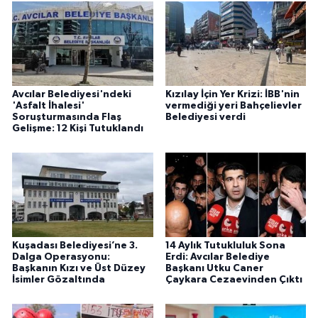
Avcılar Belediyesi'ndeki
Kızılay İçin Yer Krizi: İBB'nin
'Asfalt İhalesi'
vermediği yeri Bahçelievler
Soruşturmasında Flaş
Belediyesi verdi
Gelişme: 12 Kişi Tutuklandı
Kuşadası Belediyesi’ne 3.
14 Aylık Tutukluluk Sona
Dalga Operasyonu:
Erdi: Avcılar Belediye
Başkanın Kızı ve Üst Düzey
Başkanı Utku Caner
İsimler Gözaltında
Çaykara Cezaevinden Çıktı