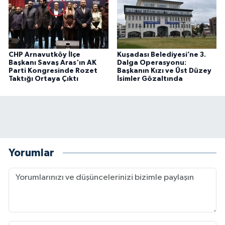
CHP Arnavutköy İlçe
Kuşadası Belediyesi’ne 3.
Başkanı Savaş Aras'ın AK
Dalga Operasyonu:
Parti Kongresinde Rozet
Başkanın Kızı ve Üst Düzey
Taktığı Ortaya Çıktı
İsimler Gözaltında
Yorumlar