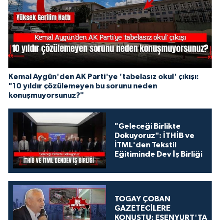
Kemal Aygün'den AK Parti'ye 'tabelasız okul' çıkışı:
"10 yıldır çözülemeyen bu sorunu neden
konuşmuyorsunuz?"
"Geleceği Birlikte
Dokuyoruz": İTHİB ve
İTML'den Tekstil
Eğitiminde Dev İş Birliği
TOGAY ÇOBAN
GAZETECİLERE
KONUŞTU: ESENYURT'TA