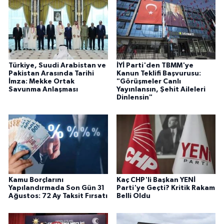
Türkiye, Suudi Arabistan ve
İYİ Parti'den TBMM'ye
Pakistan Arasında Tarihi
Kanun Teklifi Başvurusu:
İmza: Mekke Ortak
"Görüşmeler Canlı
Savunma Anlaşması
Yayınlansın, Şehit Aileleri
Dinlensin"
Kamu Borçlarını
Kaç CHP'li Başkan YENİ
Yapılandırmada Son Gün 31
Parti'ye Geçti? Kritik Rakam
Ağustos: 72 Ay Taksit Fırsatı
Belli Oldu