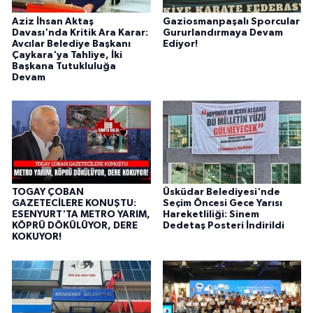
Aziz İhsan Aktaş
Gaziosmanpaşalı Sporcular
Davası'nda Kritik Ara Karar:
Gururlandırmaya Devam
Avcılar Belediye Başkanı
Ediyor!
Çaykara'ya Tahliye, İki
Başkana Tutukluluğa
Devam
TOGAY ÇOBAN
Üsküdar Belediyesi'nde
GAZETECİLERE KONUŞTU:
Seçim Öncesi Gece Yarısı
ESENYURT'TA METRO YARIM,
Hareketliliği: Sinem
KÖPRÜ DÖKÜLÜYOR, DERE
Dedetaş Posteri İndirildi
KOKUYOR!