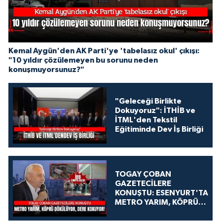
Kemal Aygün'den AK Parti'ye 'tabelasız okul' çıkışı:
"10 yıldır çözülemeyen bu sorunu neden
konuşmuyorsunuz?"
"Geleceği Birlikte
Dokuyoruz": İTHİB ve
İTML'den Tekstil
Eğitiminde Dev İş Birliği
TOGAY ÇOBAN
GAZETECİLERE
KONUŞTU: ESENYURT'TA
METRO YARIM, KÖPRÜ
DÖKÜLÜYOR, DERE
KOKUYOR!