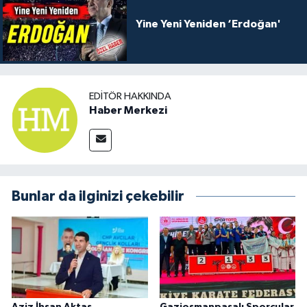
Yine Yeni Yeniden ‘Erdoğan'
EDITÖR HAKKINDA
Haber Merkezi
Bunlar da ilginizi çekebilir
Aziz İhsan Aktaş
Gaziosmanpaşalı Sporcular