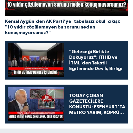
Kemal Aygün'den AK Parti'ye 'tabelasız okul' çıkışı:
"10 yıldır çözülemeyen bu sorunu neden
konuşmuyorsunuz?"
"Geleceği Birlikte
Dokuyoruz": İTHİB ve
İTML'den Tekstil
Eğitiminde Dev İş Birliği
TOGAY ÇOBAN
GAZETECİLERE
KONUŞTU: ESENYURT'TA
METRO YARIM, KÖPRÜ
DÖKÜLÜYOR, DERE
KOKUYOR!