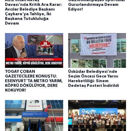
Davası'nda Kritik Ara Karar:
Gururlandırmaya Devam
Avcılar Belediye Başkanı
Ediyor!
Çaykara'ya Tahliye, İki
Başkana Tutukluluğa
Devam
TOGAY ÇOBAN
Üsküdar Belediyesi'nde
GAZETECİLERE KONUŞTU:
Seçim Öncesi Gece Yarısı
ESENYURT'TA METRO YARIM,
Hareketliliği: Sinem
KÖPRÜ DÖKÜLÜYOR, DERE
Dedetaş Posteri İndirildi
KOKUYOR!