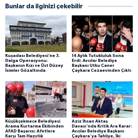
Bunlar da ilginizi çekebilir
Kuşadası Belediyesi’ne 3.
14 Aylık Tutukluluk Sona
Dalga Operasyonu:
Erdi: Avcılar Belediye
Başkanın Kızı ve Üst Düzey
Başkanı Utku Caner
İsimler Gözaltında
Çaykara Cezaevinden Çıktı
Küçükçekmece Belediyesi
Aziz İhsan Aktaş
Arama Kurtarma Ekibinden
Davası'nda Kritik Ara Karar:
AFAD Başarısı: Afetlere
Avcılar Belediye Başkanı
Karşı Tam Hazırlık
Çaykara'ya Tahliye, İki