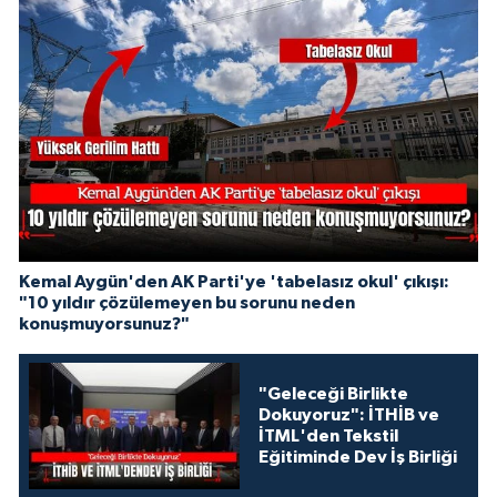
Kemal Aygün'den AK Parti'ye 'tabelasız okul' çıkışı:
"10 yıldır çözülemeyen bu sorunu neden
konuşmuyorsunuz?"
"Geleceği Birlikte
Dokuyoruz": İTHİB ve
İTML'den Tekstil
Eğitiminde Dev İş Birliği