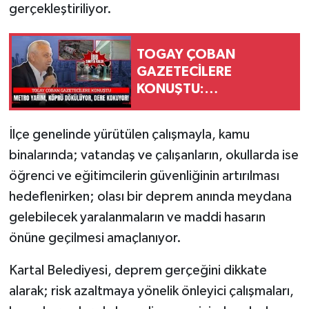
gerçekleştiriliyor.
TOGAY ÇOBAN
GAZETECİLERE
KONUŞTU:
ESENYURT'TA METRO
YARIM, KÖPRÜ
İlçe genelinde yürütülen çalışmayla, kamu
DÖKÜLÜYOR, DERE
binalarında; vatandaş ve çalışanların, okullarda ise
KOKUYOR!
öğrenci ve eğitimcilerin güvenliğinin artırılması
hedeflenirken; olası bir deprem anında meydana
gelebilecek yaralanmaların ve maddi hasarın
önüne geçilmesi amaçlanıyor.
Kartal Belediyesi, deprem gerçeğini dikkate
alarak; risk azaltmaya yönelik önleyici çalışmaları,