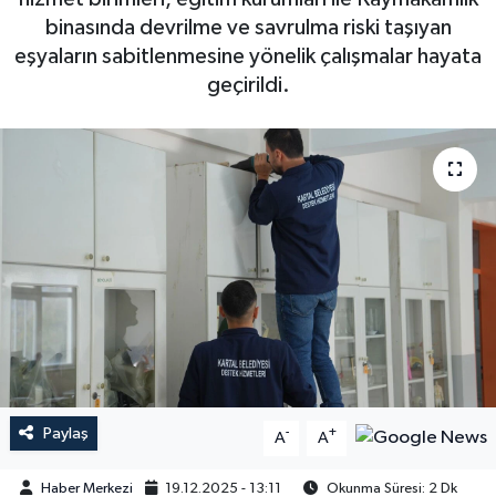
binasında devrilme ve savrulma riski taşıyan
eşyaların sabitlenmesine yönelik çalışmalar hayata
geçirildi.
Paylaş
-
+
A
A
Haber Merkezi
19.12.2025 - 13:11
Okunma Süresi: 2 Dk