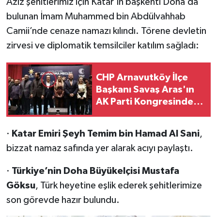
Aziz şehitlerimiz için Katar’ın başkenti Doha’da
bulunan İmam Muhammed bin Abdülvahhab
Camii’nde cenaze namazı kılındı. Törene devletin
zirvesi ve diplomatik temsilciler katılım sağladı:
CHP Arnavutköy İlçe
Başkanı Savaş Aras'ın
AK Parti Kongresinde
Rozet Taktığı Ortaya
Çıktı
·
Katar Emiri Şeyh Temim bin Hamad Al Sani
,
bizzat namaz safında yer alarak acıyı paylaştı.
·
Türkiye’nin Doha Büyükelçisi Mustafa
Göksu
, Türk heyetine eşlik ederek şehitlerimize
son görevde hazır bulundu.