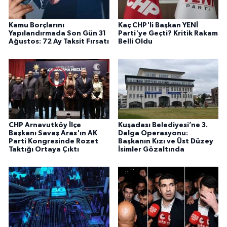
Kamu Borçlarını
Kaç CHP'li Başkan YENİ
Yapılandırmada Son Gün 31
Parti'ye Geçti? Kritik Rakam
Ağustos: 72 Ay Taksit Fırsatı
Belli Oldu
CHP Arnavutköy İlçe
Kuşadası Belediyesi’ne 3.
Başkanı Savaş Aras'ın AK
Dalga Operasyonu:
Parti Kongresinde Rozet
Başkanın Kızı ve Üst Düzey
Taktığı Ortaya Çıktı
İsimler Gözaltında