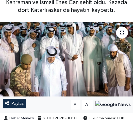
Kahraman ve İsmail Enes Can şehit oldu. Kazada
dört Katarlı asker de hayatını kaybetti.
Paylaş
-
+
A
A
Haber Merkezi
23.03.2026 - 10:33
Okunma Süresi: 1 Dk