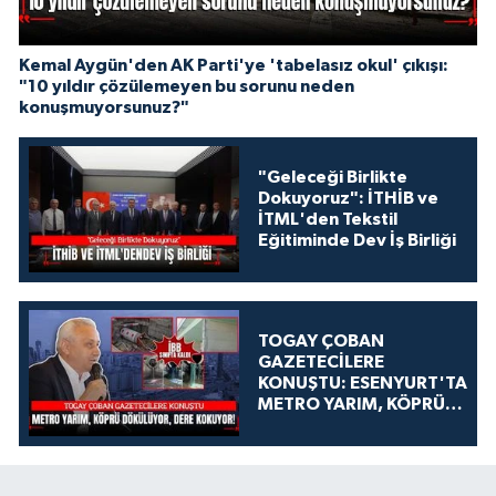
Kemal Aygün'den AK Parti'ye 'tabelasız okul' çıkışı:
"10 yıldır çözülemeyen bu sorunu neden
konuşmuyorsunuz?"
"Geleceği Birlikte
Dokuyoruz": İTHİB ve
İTML'den Tekstil
Eğitiminde Dev İş Birliği
TOGAY ÇOBAN
GAZETECİLERE
KONUŞTU: ESENYURT'TA
METRO YARIM, KÖPRÜ
DÖKÜLÜYOR, DERE
KOKUYOR!