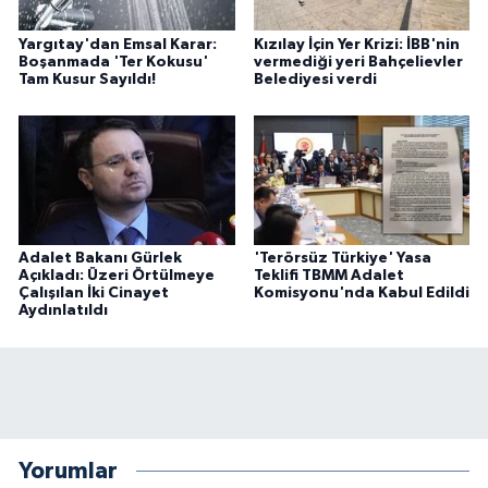
Yargıtay'dan Emsal Karar:
Kızılay İçin Yer Krizi: İBB'nin
Boşanmada 'Ter Kokusu'
vermediği yeri Bahçelievler
Tam Kusur Sayıldı!
Belediyesi verdi
Adalet Bakanı Gürlek
'Terörsüz Türkiye' Yasa
Açıkladı: Üzeri Örtülmeye
Teklifi TBMM Adalet
Çalışılan İki Cinayet
Komisyonu'nda Kabul Edildi
Aydınlatıldı
Yorumlar