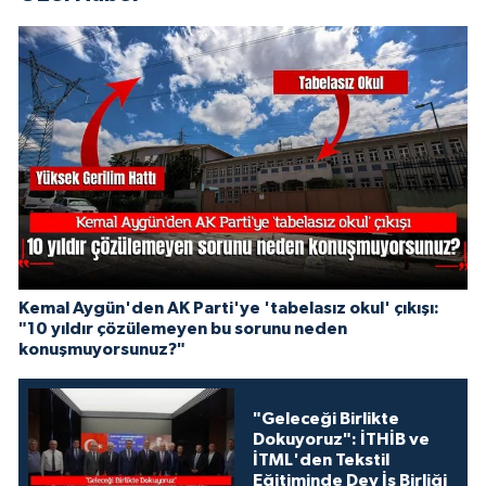
Kemal Aygün'den AK Parti'ye 'tabelasız okul' çıkışı:
"10 yıldır çözülemeyen bu sorunu neden
konuşmuyorsunuz?"
"Geleceği Birlikte
Dokuyoruz": İTHİB ve
İTML'den Tekstil
Eğitiminde Dev İş Birliği