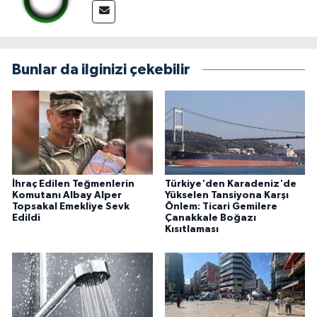
Bunlar da ilginizi çekebilir
İhraç Edilen Teğmenlerin
Türkiye'den Karadeniz'de
Komutanı Albay Alper
Yükselen Tansiyona Karşı
Topsakal Emekliye Sevk
Önlem: Ticari Gemilere
Edildi
Çanakkale Boğazı
Kısıtlaması