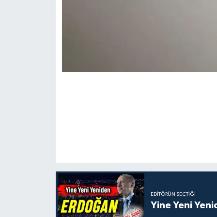
EDITÖRÜN SEÇTIĞI
Yine Yeni Yen