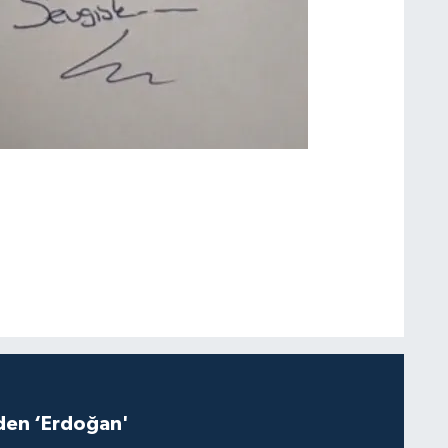
iden ‘Erdoğan'