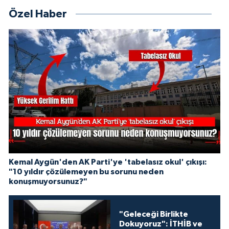
Özel Haber
Kemal Aygün'den AK Parti'ye 'tabelasız okul' çıkışı:
"10 yıldır çözülemeyen bu sorunu neden
konuşmuyorsunuz?"
"Geleceği Birlikte
Dokuyoruz": İTHİB ve