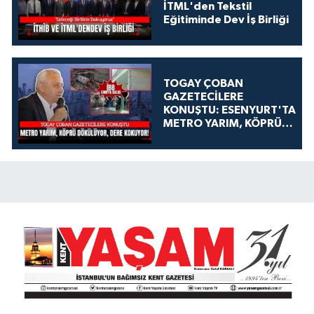
İTML'den Tekstil
Eğitiminde Dev İş Birliği
TOGAY ÇOBAN
GAZETECİLERE
KONUŞTU: ESENYURT'TA
METRO YARIM, KÖPRÜ
DÖKÜLÜYOR, DERE
KOKUYOR!