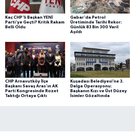
Kaç CHP'li Başkan YENİ
Gabar'da Petrol
Parti'ye Geçti? Kritik Rakam
Üretiminde Tarihi Rekor:
Belli Oldu
Günlük 83 Bin 300 Varil
Aşıldı
CHP Arnavutköy İlçe
Kuşadası Belediyesi’ne 3.
Başkanı Savaş Aras'ın AK
Dalga Operasyonu:
Parti Kongresinde Rozet
Başkanın Kızı ve Üst Düzey
Taktığı Ortaya Çıktı
İsimler Gözaltında