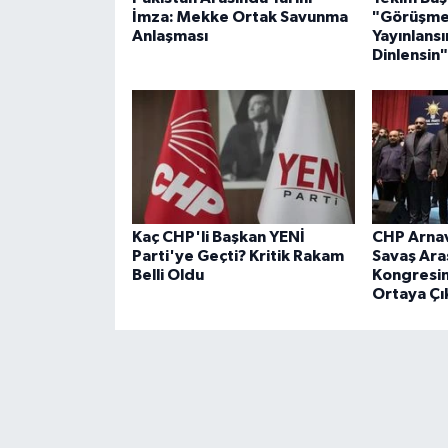
İmza: Mekke Ortak Savunma
"Görüşmel
Anlaşması
Yayınlansın
Dinlensin"
Kaç CHP'li Başkan YENİ
CHP Arnav
Parti'ye Geçti? Kritik Rakam
Savaş Aras
Belli Oldu
Kongresin
Ortaya Çı