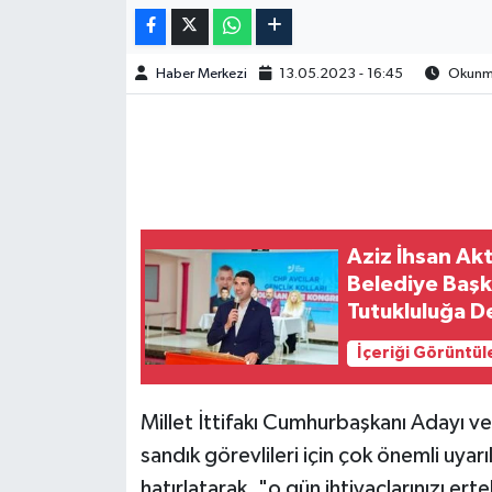
Haber Merkezi
13.05.2023 - 16:45
Okunma
Aziz İhsan Akt
Belediye Başk
Tutukluluğa 
İçeriği Görüntül
Millet İttifakı Cumhurbaşkanı Adayı v
sandık görevlileri için çok önemli uyar
hatırlatarak, "o gün ihtiyaçlarınızı ert