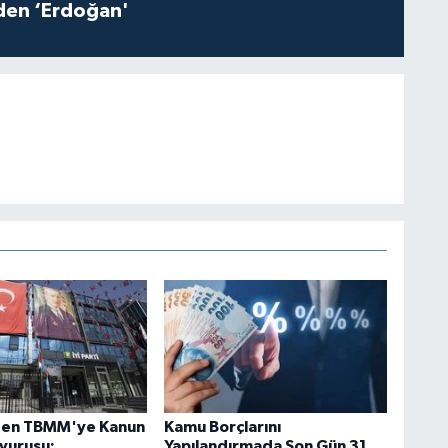
iden ‘Erdoğan'
'den TBMM'ye Kanun
Kamu Borçlarını
şvurusu:
Yapılandırmada Son Gün 31