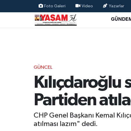
Foto Galeri
Video
Yazarlar
GÜNDE
GÜNCEL
Kılıçdaroğlu 
Partiden atıla
CHP Genel Başkanı Kemal Kılıçda
atılması lazım" dedi.