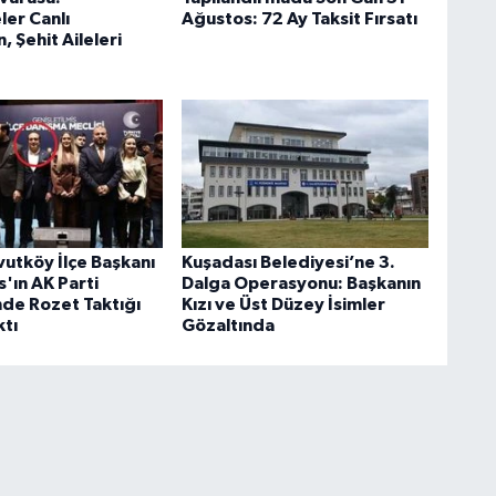
er Canlı
Ağustos: 72 Ay Taksit Fırsatı
, Şehit Aileleri
utköy İlçe Başkanı
Kuşadası Belediyesi’ne 3.
'ın AK Parti
Dalga Operasyonu: Başkanın
de Rozet Taktığı
Kızı ve Üst Düzey İsimler
ktı
Gözaltında