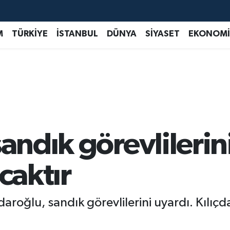
M
TÜRKİYE
İSTANBUL
DÜNYA
SİYASET
EKONOMİ
sandık görevlilerin
caktır
roğlu, sandık görevlilerini uyardı. Kılıç