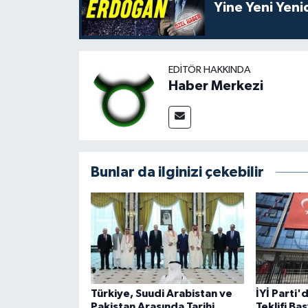
Yine Yeni Yen
EDITÖR HAKKINDA
Haber Merkezi
Bunlar da ilginizi çekebilir
Türkiye, Suudi Arabistan ve
İYİ Parti
Pakistan Arasında Tarihi
Teklifi Ba