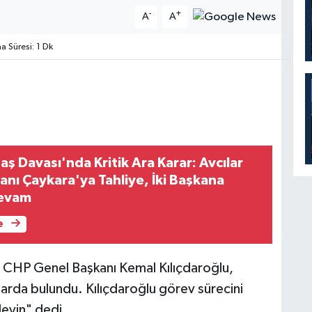
-
+
A
A
 Süresi: 1 Dk
aş Davası'nda Kritik Ara Karar: Avcılar
anı Çaykara'ya Tahliye, İki Başkana
Devam
e
e CHP Genel Başkanı Kemal Kılıçdaroğlu,
ılarda bulundu. Kılıçdaroğlu görev sürecini
eleyin" dedi.