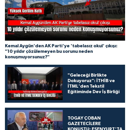
Kemal Aygün'den AK Parti'ye 'tabelasız okul' çıkışı:
"10 yıldır çözülemeyen bu sorunu neden
konuşmuyorsunuz?"
"Geleceği Birlikte
Dokuyoruz": İTHİB ve
İTML'den Tekstil
Eğitiminde Dev İş Birliği
TOGAY ÇOBAN
GAZETECİLERE
KONUŞTU: ESENYURT'TA