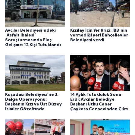
Avcılar Belediyesi'ndeki
Kızılay İçin Yer Krizi: İBB'nin
'Asfalt İhalesi'
vermediği yeri Bahçelievler
Soruşturmasında Flaş
Belediyesi verdi
Gelişme: 12 Kişi Tutuklandı
Kuşadası Belediyesi’ne 3.
14 Aylık Tutukluluk Sona
Dalga Operasyonu:
Erdi: Avcılar Belediye
Başkanın Kızı ve Üst Düzey
Başkanı Utku Caner
İsimler Gözaltında
Çaykara Cezaevinden Çıktı