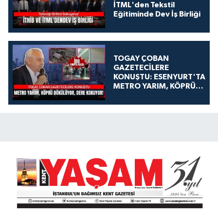
İTML'den Tekstil
Eğitiminde Dev İş Birliği
TOGAY ÇOBAN
GAZETECİLERE
KONUŞTU: ESENYURT'TA
METRO YARIM, KÖPRÜ
DÖKÜLÜYOR, DERE
KOKUYOR!