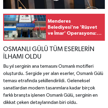
Menderes
Belediyesi'ne 'Rüşvet
ve İmar' Operasyonu:
Başkan İlkay Çiçek
Gözaltında!
OSMANLI GÜLÜ TÜM ESERLERİN
İLHAMI OLDU
Bu yıl serginin ana temasını Osmanlı motifleri
oluşturdu. Sergide yer alan eserler, Osmanlı Gülü
teması etrafında şekillendirildi. Geleneksel
sanatlardan modern tasarımlara kadar birçok
farklı branşta işlenen Osmanlı Gülü, serginin en
dikkat çeken detaylarından biri oldu.