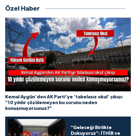
Özel Haber
Kemal Aygün'den AK Parti'ye 'tabelasız okul' çıkışı:
"10 yıldır çözülemeyen bu sorunu neden
konuşmuyorsunuz?"
"Geleceği Birlikte
Dokuyoruz": İTHİB ve