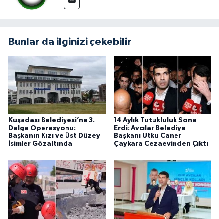
Bunlar da ilginizi çekebilir
Kuşadası Belediyesi’ne 3.
14 Aylık Tutukluluk Sona
Dalga Operasyonu:
Erdi: Avcılar Belediye
Başkanın Kızı ve Üst Düzey
Başkanı Utku Caner
İsimler Gözaltında
Çaykara Cezaevinden Çıktı