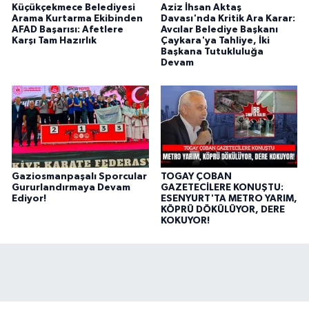
Küçükçekmece Belediyesi
Aziz İhsan Aktaş
Arama Kurtarma Ekibinden
Davası'nda Kritik Ara Karar:
AFAD Başarısı: Afetlere
Avcılar Belediye Başkanı
Karşı Tam Hazırlık
Çaykara'ya Tahliye, İki
Başkana Tutukluluğa
Devam
Gaziosmanpaşalı Sporcular
TOGAY ÇOBAN
Gururlandırmaya Devam
GAZETECİLERE KONUŞTU:
Ediyor!
ESENYURT'TA METRO YARIM,
KÖPRÜ DÖKÜLÜYOR, DERE
KOKUYOR!