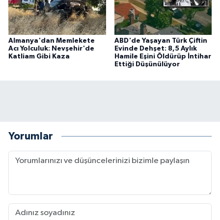
Almanya'dan Memlekete
ABD'de Yaşayan Türk Çiftin
Acı Yolculuk: Nevşehir'de
Evinde Dehşet: 8,5 Aylık
Katliam Gibi Kaza
Hamile Eşini Öldürüp İntihar
Ettiği Düşünülüyor
Yorumlar