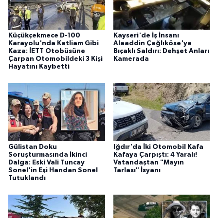
Küçükçekmece D-100
Kayseri'de İş İnsanı
Karayolu'nda Katliam Gibi
Alaaddin Çağlıköse'ye
Kaza: İETT Otobüsüne
Bıçaklı Saldırı: Dehşet Anları
Çarpan Otomobildeki 3 Kişi
Kamerada
Hayatını Kaybetti
Gülistan Doku
Iğdır'da İki Otomobil Kafa
Soruşturmasında İkinci
Kafaya Çarpıştı: 4 Yaralı!
Dalga: Eski Vali Tuncay
Vatandaştan "Mayın
Sonel'in Eşi Handan Sonel
Tarlası" İsyanı
Tutuklandı