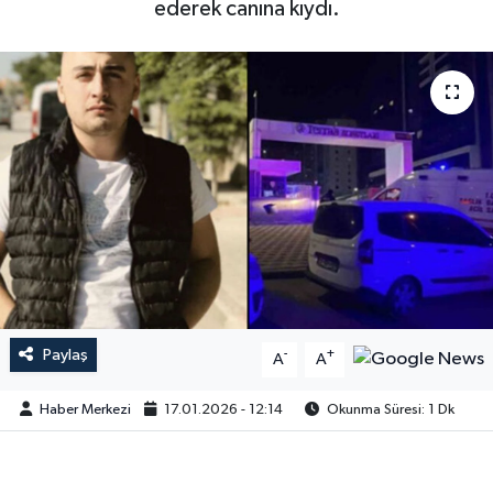
ederek canına kıydı.
Paylaş
-
+
A
A
Haber Merkezi
17.01.2026 - 12:14
Okunma Süresi: 1 Dk