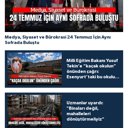
Medya, Siyaset ve Bürokrasi 24 Temmuz İçin Aynı
Sofrada Buluştu
Milli Eğitim Bakanı Yusuf
Tekin’e “kaçak okulun”
önünden çağrı:
Esenyurt’taki bu okulu
konuşalım!
Uzmanlar uyardı:
"Binaları değil,
mahalleleri
dönüştürmeliyiz"