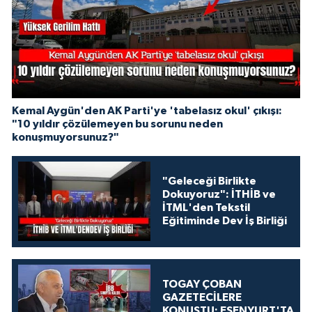
Kemal Aygün'den AK Parti'ye 'tabelasız okul' çıkışı:
"10 yıldır çözülemeyen bu sorunu neden
konuşmuyorsunuz?"
"Geleceği Birlikte
Dokuyoruz": İTHİB ve
İTML'den Tekstil
Eğitiminde Dev İş Birliği
TOGAY ÇOBAN
GAZETECİLERE
KONUŞTU: ESENYURT'TA