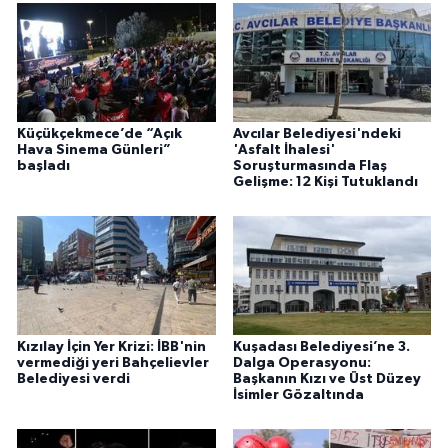
Küçükçekmece’de “Açık
Avcılar Belediyesi'ndeki
Hava Sinema Günleri”
'Asfalt İhalesi'
başladı
Soruşturmasında Flaş
Gelişme: 12 Kişi Tutuklandı
Kızılay İçin Yer Krizi: İBB'nin
Kuşadası Belediyesi’ne 3.
vermediği yeri Bahçelievler
Dalga Operasyonu:
Belediyesi verdi
Başkanın Kızı ve Üst Düzey
İsimler Gözaltında