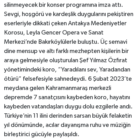
silinmeyecek bir konser programına imza attı.
Sevgi, hoşgörü ve kardeşlik duygularını pekiştiren
eserleriyle dikkati çeken Antakya Medeniyetler
Korosu, Leyla Gencer Opera ve Sanat
Merkezi’nde Bakırköylülerle buluştu. Üç semavi
dine mensup ve altı farklı mezhepten kişilerin bir
araya gelmesiyle oluşturulan Şef Yılmaz Özfırat
yönetimindeki koro, “Yaradılanı sev, Yaradandan
ötürü” felsefesiyle sahnedeydi. 6 Şubat 2023’te
meydana gelen Kahramanmaraş merkezli
depremde 7 sanatçısını kaybeden koro, hayatını
kaybeden vatandaşları duygu dolu ezgilerle andı.
Türkiye’nin 11 ilini derinden sarsan büyük felaketin
yıl dönümünde, acılar dayanışma ruhu ve müziğin
birleştirici gücüyle paylaşıldı.