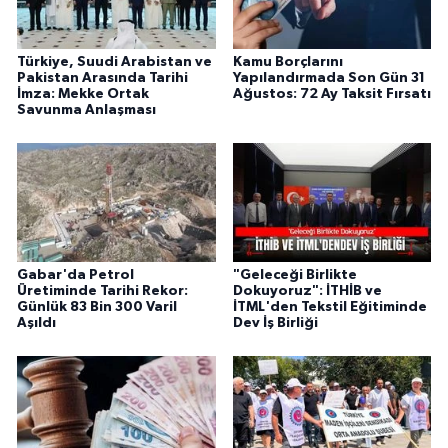
Türkiye, Suudi Arabistan ve
Kamu Borçlarını
Pakistan Arasında Tarihi
Yapılandırmada Son Gün 31
İmza: Mekke Ortak
Ağustos: 72 Ay Taksit Fırsatı
Savunma Anlaşması
Gabar'da Petrol
"Geleceği Birlikte
Üretiminde Tarihi Rekor:
Dokuyoruz": İTHİB ve
Günlük 83 Bin 300 Varil
İTML'den Tekstil Eğitiminde
Aşıldı
Dev İş Birliği