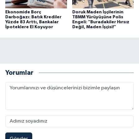
Ekonomide Borç
Doruk Maden İşçilerinin
Darboğazı: Batık Krediler
TBMM Yürüyüşüne Polis
Yüzde 83 Arttı, Bankalar
Engeli: "Buradakiler Hırsız
İpoteklere El Koyuyor
Değil, Maden İşçisi!"
Yorumlar
Gönder