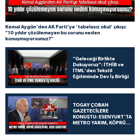
Kemal Aygün'den AK Parti'ye 'tabelasız okul' çıkışı:
"10 yıldır çözülemeyen bu sorunu neden
konuşmuyorsunuz?"
"Geleceği Birlikte
Dokuyoruz": İTHİB ve
İTML'den Tekstil
Eğitiminde Dev İş Birliği
TOGAY ÇOBAN
GAZETECİLERE
KONUŞTU: ESENYURT'TA
METRO YARIM, KÖPRÜ
DÖKÜLÜYOR, DERE
KOKUYOR!