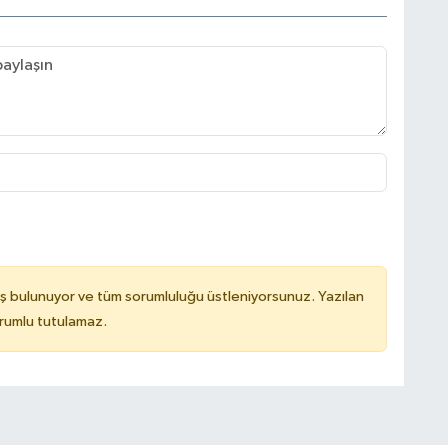
ş bulunuyor ve tüm sorumluluğu üstleniyorsunuz. Yazılan
rumlu tutulamaz.