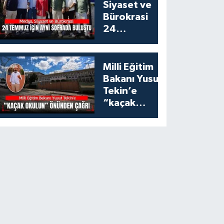
Siyaset ve
Bürokrasi
24
Temmuz
İçin Aynı
Sofrada
Milli Eğitim
Buluştu
Bakanı Yusuf
Tekin’e
“kaçak
okulun”
önünden
çağrı:
Esenyurt’taki
bu okulu
konuşalım!