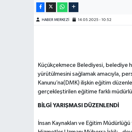
HABER MERKEZİ
14.05.2025 - 10:52
Küçükçekmece Belediyesi, belediye h
yürütülmesini sağlamak amacıyla, pers
Kanunu’na(DMK) ilişkin eğitim düzenl
gerçekleştirilen eğitime farklı müdürl
BİLGİ YARIŞMASI DÜZENLENDİ
İnsan Kaynakları ve Eğitim Müdürlüğü
Hizmetler Uzmanı Müberra İşkil; , devl