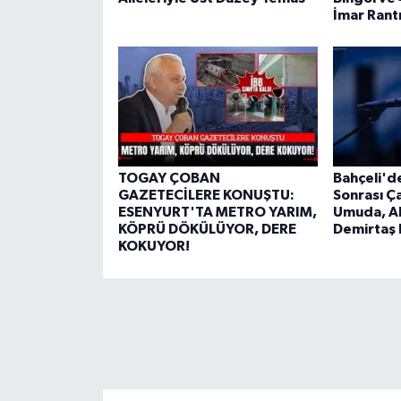
İmar Rantı
TOGAY ÇOBAN
Bahçeli'd
GAZETECİLERE KONUŞTU:
Sonrası Ça
ESENYURT'TA METRO YARIM,
Umuda, A
KÖPRÜ DÖKÜLÜYOR, DERE
Demirtaş 
KOKUYOR!