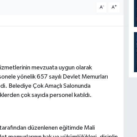
-
+
A
A
izmetlerinin mevzuata uygun olarak
onele yönelik 657 sayılı Devlet Memurları
edi. Belediye Çok Amaçlı Salonunda
üklerden çok sayıda personel katıldı.
 tarafından düzenlenen eğitimde Mali
et memurlarının hak ve yükümlülükleri, disiplin