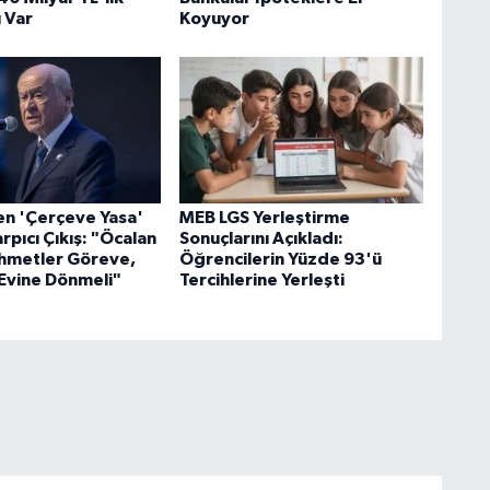
 Var
Koyuyor
en 'Çerçeve Yasa'
MEB LGS Yerleştirme
rpıcı Çıkış: "Öcalan
Sonuçlarını Açıkladı:
hmetler Göreve,
Öğrencilerin Yüzde 93'ü
Evine Dönmeli"
Tercihlerine Yerleşti