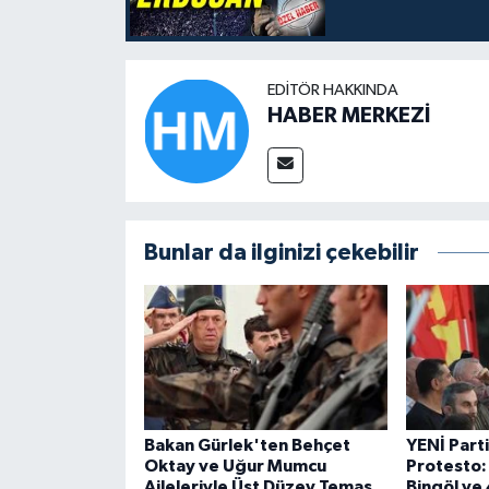
EDITÖR HAKKINDA
HABER MERKEZİ
Bunlar da ilginizi çekebilir
Bakan Gürlek'ten Behçet
YENİ Part
Oktay ve Uğur Mumcu
Protesto:
Aileleriyle Üst Düzey Temas
Bingöl ve 