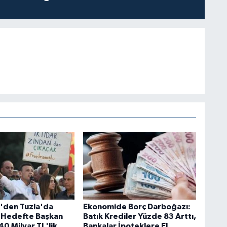
i'den Tuzla'da
Ekonomide Borç Darboğazı:
 Hedefte Başkan
Batık Krediler Yüzde 83 Arttı,
40 Milyar TL'lik
Bankalar İpoteklere El