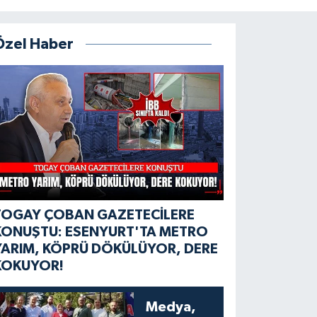
Özel Haber
TOGAY ÇOBAN GAZETECİLERE
KONUŞTU: ESENYURT'TA METRO
YARIM, KÖPRÜ DÖKÜLÜYOR, DERE
KOKUYOR!
Medya,